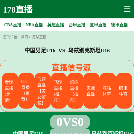
☰
178直播
CBA直播
NBA直播
英超直播
西甲直播
意甲直播
德甲直播
您的位置：
首页
>
足球直播
中国男足U16 VS 乌兹别克斯坦U16
直播信号源
飞速
688
看球
飞球
蜘蛛
直播
直播
直播
直播
直播
央视
咪咕
腾讯
【美
（推
(高
(推
（推
直播
体育
体育
女解
荐）
清)
荐)
荐）
说】
0
VS
0