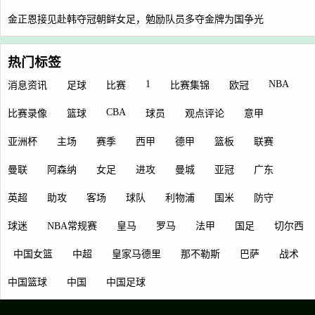
金正恩接见赴韩夺冠朝鲜女足，勉励队员多夺金牌为国争光
热门标签
1
NBA
消息资讯
足球
比赛
比赛集锦
欧冠
CBA
比赛录像
篮球
球员
观点评论
意甲
亚洲杯
主场
赛季
西甲
德甲
篮板
联赛
曼联
阿森纳
女足
进攻
曼城
亚冠
广东
英超
助攻
客场
球队
利物浦
国米
防守
球迷
NBA常规赛
皇马
罗马
法甲
国足
切尔西
中国女篮
中超
皇家马德里
那不勒斯
巴萨
战术
中国篮球
中国
中国足球