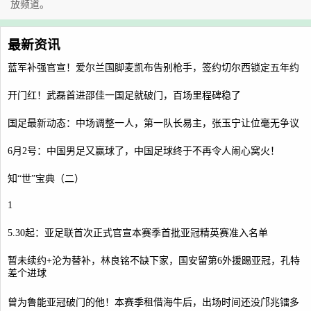
放频道。
最新资讯
蓝军补强官宣！爱尔兰国脚麦凯布告别枪手，签约切尔西锁定五年约
开门红！武磊首进邵佳一国足就破门，百场里程碑稳了
国足最新动态：中场调整一人，第一队长易主，张玉宁让位毫无争议
6月2号：中国男足又赢球了，中国足球终于不再令人闹心窝火！
知“世”宝典（二）
1
5.30起：亚足联首次正式官宣本赛季首批亚冠精英赛准入名单
暂未续约+沦为替补，林良铭不缺下家，国安留第6外援踢亚冠，孔特
差个进球
曾为鲁能亚冠破门的他！本赛季租借海牛后，出场时间还没邝兆镭多