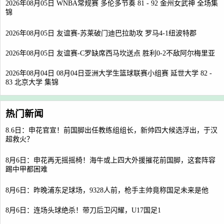
2026年08月05日 WNBA常规赛 多伦多节奏 81 - 92 金州女武神 全场集
锦
2026年08月05日 友谊赛-苏莱破门迪巴拉助攻 罗马4-1纽波特郡
2026年08月05日 友谊赛-C罗缺席西马坎送点 胜利0-2不敌阿尔梅里亚
2026年08月04日 08月04日亚洲大学生篮球联赛小组赛 延世大学 82 -
83 北京大学 集锦
热门新闻
8.6日：申花官宣！前国脚出任教练组组长，新帅四大候选浮出，于汉
超救火？
8月6日：申花再无摇摇椅！海牛或上四大外援摧花前国脚，这套阵容
踢中甲都困难
8月6日：昨晚浦东足球场，9328人前，枪手主帅竟称国足未来是他
8月6日：连场头球绝杀！带刀后卫闪耀，U17国足1