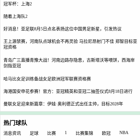
冠军杯：上海2
随着上海队2
好消息！亚足联8月5日点名表扬这位中国男足新星，引发热议
王上源禁赛，河南队点球机会不再灵验 马拉尼昂射门不佳 郑智目标亚
冠资格
青岛广三直播青豫大战！河南边路存隐患，古斯塔沃等喂饼，西海岸
剑指亚冠
哈马比女足训练备战女足欧洲冠军联赛资格赛
海港国安申花参赛！官方：亚冠精英和亚冠二抽签仪式8月18日进行
曼联女足迎来新篇章：伊娃·奥利德正式出任主帅，目标2028年
热门球队
1
NBA
消息资讯
足球
比赛
比赛集锦
欧冠