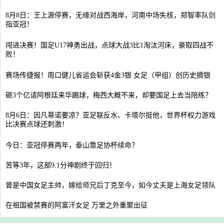
8月8日：王上源停赛，无缘对战西海岸，河南中场失核，郑智率队剑
指亚冠！
闯进决赛！国足U17神勇出战，点球大战3比1淘汰河床，豪取四战不
败！
赛场传捷报！周口健儿省运会斩获4金3银 女足（甲组）创历史摘银
砸3个亿请阿根廷来华踢球，梅西大概不来，却要国足上去当陪练？
8月6日：因凡蒂诺要凉？亚足联反水、卡塔尔挺他，世界杯权力游戏
比决赛点球还刺激！
今日：亚冠停赛两年，泰山靠足协杯续命？
苦等3年，这部9.1分神剧终于回归！
曾是中国女足主帅，嫁给师兄后丁克至今，如今丈夫是上海女足领队
在祖国被禁赛的阿富汗女足 万里之外重聚出征