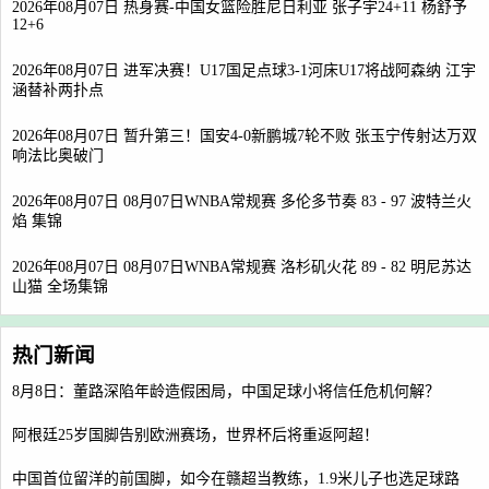
2026年08月07日 热身赛-中国女篮险胜尼日利亚 张子宇24+11 杨舒予
12+6
2026年08月07日 进军决赛！U17国足点球3-1河床U17将战阿森纳 江宇
涵替补两扑点
2026年08月07日 暂升第三！国安4-0新鹏城7轮不败 张玉宁传射达万双
响法比奥破门
2026年08月07日 08月07日WNBA常规赛 多伦多节奏 83 - 97 波特兰火
焰 集锦
2026年08月07日 08月07日WNBA常规赛 洛杉矶火花 89 - 82 明尼苏达
山猫 全场集锦
热门新闻
8月8日：董路深陷年龄造假困局，中国足球小将信任危机何解？
阿根廷25岁国脚告别欧洲赛场，世界杯后将重返阿超！
中国首位留洋的前国脚，如今在赣超当教练，1.9米儿子也选足球路