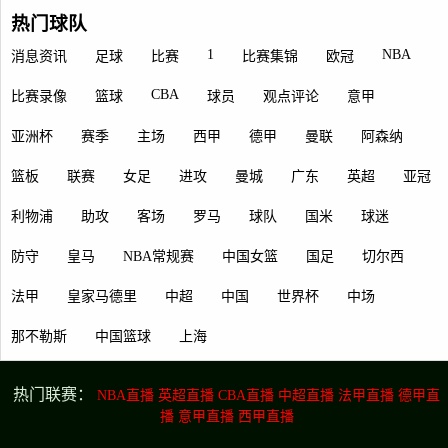
热门球队
1
NBA
消息资讯
足球
比赛
比赛集锦
欧冠
CBA
比赛录像
篮球
球员
观点评论
意甲
亚洲杯
赛季
主场
西甲
德甲
曼联
阿森纳
篮板
联赛
女足
进攻
曼城
广东
英超
亚冠
利物浦
助攻
客场
罗马
球队
国米
球迷
防守
皇马
NBA常规赛
中国女篮
国足
切尔西
法甲
皇家马德里
中超
中国
世界杯
中场
那不勒斯
中国篮球
上海
热门联赛：
NBA直播
英超直播
CBA直播
中超直播
法甲直播
德甲直
播
意甲直播
西甲直播