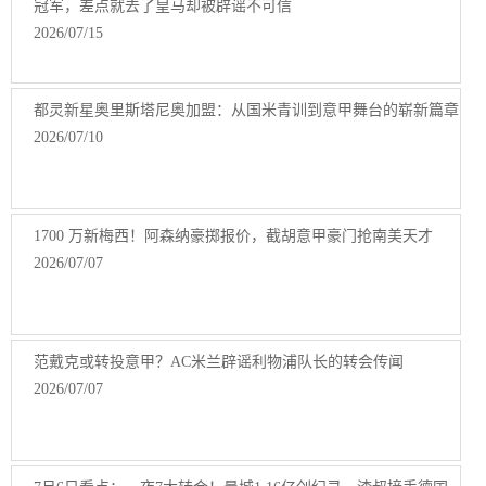
冠军，差点就去了皇马却被辟谣不可信
2026/07/15
都灵新星奥里斯塔尼奥加盟：从国米青训到意甲舞台的崭新篇章
2026/07/10
1700 万新梅西！阿森纳豪掷报价，截胡意甲豪门抢南美天才
2026/07/07
范戴克或转投意甲？AC米兰辟谣利物浦队长的转会传闻
2026/07/07