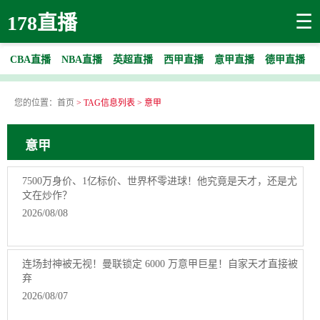
☰
178直播
CBA直播
NBA直播
英超直播
西甲直播
意甲直播
德甲直播
您的位置：
首页
> TAG信息列表 > 意甲
意甲
7500万身价、1亿标价、世界杯零进球！他究竟是天才，还是尤
文在炒作？
2026/08/08
连场封神被无视！曼联锁定 6000 万意甲巨星！自家天才直接被
弃
2026/08/07