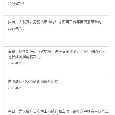
2026/07/16
执着三大联赛，无视法甲邀约！守田英正苦等英西意甲邀约
2026/07/16
国米接触热刺推进飞翼交易，被推荐罗梅罗，右闸引援陷困境！
阿根廷国脚价格超高
2026/07/15
意甲球队佛罗伦萨训练备战比赛
2026/07/15
今日！尤文名帅首次为上港队补强立功！曾在意甲联赛带队拿过