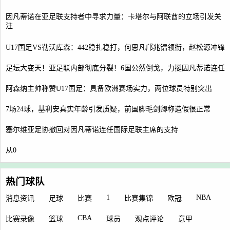
因凡蒂诺在亚足联支持者中寻求力量：卡塔尔与阿联酋的立场引发关
注
U17国足VS勒沃库森：442稳扎稳打，何思凡邝兆镭领衔，赵松源冲锋
足坛大变天！亚足联内部彻底分裂！6国公然倒戈，力挺因凡蒂诺连任
阿森纳主帅称赞U17国足：具备欧洲赛场实力，两位球员特别突出
7场24球，基利安真实年龄引发质疑，前国脚毛剑卿称造假很正常
塞尔维亚足协撤回对因凡蒂诺连任国际足联主席的支持
从0
热门球队
1
NBA
消息资讯
足球
比赛
比赛集锦
欧冠
CBA
比赛录像
篮球
球员
观点评论
意甲