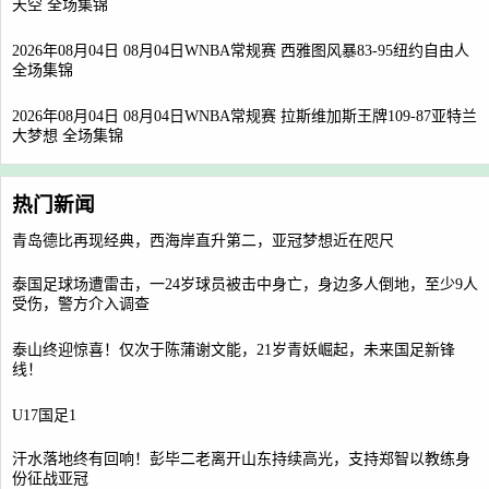
天空 全场集锦
2026年08月04日 08月04日WNBA常规赛 西雅图风暴83-95纽约自由人
全场集锦
2026年08月04日 08月04日WNBA常规赛 拉斯维加斯王牌109-87亚特兰
大梦想 全场集锦
热门新闻
青岛德比再现经典，西海岸直升第二，亚冠梦想近在咫尺
泰国足球场遭雷击，一24岁球员被击中身亡，身边多人倒地，至少9人
受伤，警方介入调查
泰山终迎惊喜！仅次于陈蒲谢文能，21岁青妖崛起，未来国足新锋
线！
U17国足1
汗水落地终有回响！彭毕二老离开山东持续高光，支持郑智以教练身
份征战亚冠