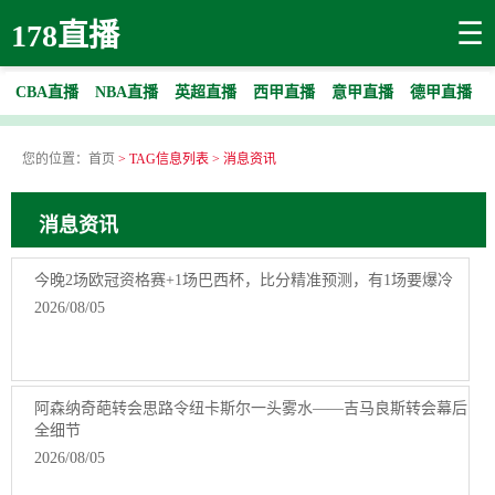
☰
178直播
CBA直播
NBA直播
英超直播
西甲直播
意甲直播
德甲直播
您的位置：
首页
> TAG信息列表 > 消息资讯
消息资讯
今晚2场欧冠资格赛+1场巴西杯，比分精准预测，有1场要爆冷
2026/08/05
阿森纳奇葩转会思路令纽卡斯尔一头雾水——吉马良斯转会幕后
全细节
2026/08/05