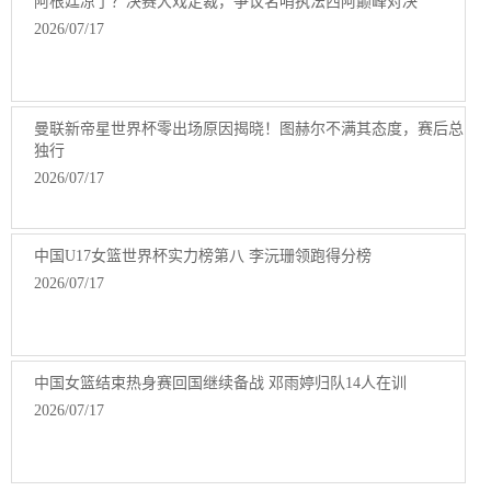
阿根廷凉了？决赛大戏定裁，争议名哨执法西阿巅峰对决
2026/07/17
曼联新帝星世界杯零出场原因揭晓！图赫尔不满其态度，赛后总
独行
2026/07/17
中国U17女篮世界杯实力榜第八 李沅珊领跑得分榜
2026/07/17
中国女篮结束热身赛回国继续备战 邓雨婷归队14人在训
2026/07/17