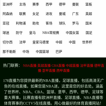
亚洲杯
主场
赛季
西甲
德甲
曼联
篮板
阿森纳
联赛
女足
进攻
曼城
广东
英超
亚冠
利物浦
助攻
客场
球队
罗马
国米
球迷
防守
皇马
NBA常规赛
中国女篮
国足
切尔西
法甲
皇家马德里
中超
中国
世界杯
那不勒斯
中场
中国篮球
巴萨
热门联赛：
NBA直播
英超直播
CBA直播
中超直播
法甲直播
德甲直
播
意甲直播
西甲直播
178直播为您提供最新的NBA直播，足球直播，包括高清无广
告的在线直播。如果您是NBA迷，这里是您的好去处。涵盖
了世界杯、NBA、CBA、篮球、意甲、西甲、德甲、足球等
重大赛事。比赛直播有欧洲杯直播、足球直播、NBA直播等
体育赛事的CCTV5在线直播。用心做最好的体育直播网站！