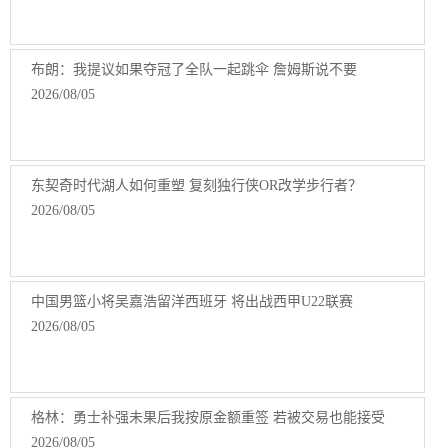
布朗：我提议如果夺冠了全队一起跳伞 詹姆斯说不要
2026/08/05
东契奇时代湖人如何重塑 复刻独行侠OR改学步行者？
2026/08/05
中国男篮小将吴嘉浩留洋西班牙 将出战西甲U22联赛
2026/08/05
格林：勇士补强未果后我按原金额重签 若被交易也能接受
2026/08/05