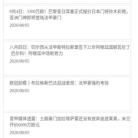
8月4日：3300万欧！巴黎圣日耳曼正式报价日本门将铃木彩艳，
亚洲门神即将登陆法甲豪门
2026/08/05
八月四日：切尔西从法甲斯特拉斯堡签下22岁阿根廷国脚瓦伦丁
·巴尔科！阿根廷中场新势力
2026/08/05
欧冠前瞻丨布拉格斯巴达迎战里昂：法甲豪强的考验
2026/08/05
意甲媒体透露：土超豪门加拉塔萨雷还没有放弃追逐莱奥，米兰
开价6000万欧元
2026/08/05