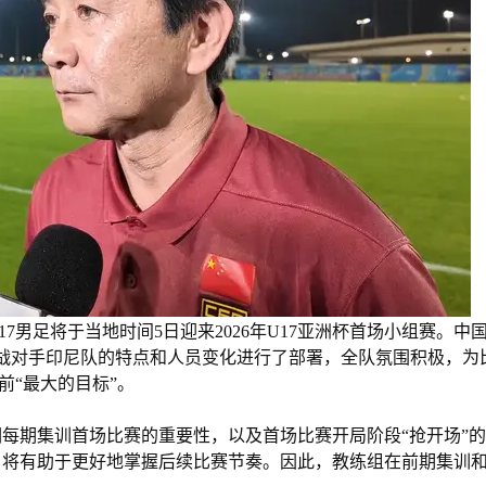
7男足将于当地时间5日迎来2026年U17亚洲杯首场小组赛。中
战对手印尼队的特点和人员变化进行了部署，全队氛围积极，为
前“最大的目标”。
每期集训首场比赛的重要性，以及首场比赛开局阶段“抢开场”
，将有助于更好地掌握后续比赛节奏。因此，教练组在前期集训