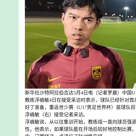
新华社沙特阿拉伯吉达5月4日电（记者罗晨）中国U1
教练浮嶋敏4日在接受采访时表示，球队已经针对首
好了准备，重返世少赛（U17男足世界杯）是球队目
浮嶋敏（右）接受记者采访。
浮嶋敏说，从以往集训开始，教练组一直向球员强调
性。他表示，如果球队能在开场后较好地控制比赛