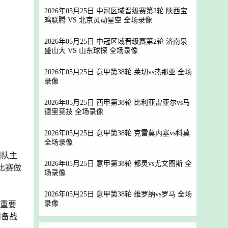
2026年05月25日 中冠区域晋级赛第2轮 陕西宝
鸡联腾 VS 北京灵动星空 全场录像
2026年05月25日 中冠区域晋级赛第2轮 济南泉
盛山大 VS 山东球探 全场录像
2026年05月25日 意甲第38轮 莱切vs热那亚 全场
录像
2026年05月25日 西甲第38轮 比利亚雷亚尔vs马
德里竞技 全场录像
2026年05月25日 意甲第38轮 克雷莫内塞vs科莫
全场录像
国队主
2026年05月25日 意甲第38轮 都灵vs尤文图斯 全
比赛做
场录像
2026年05月25日 意甲第38轮 维罗纳vs罗马 全场
录像
的重要
和备战