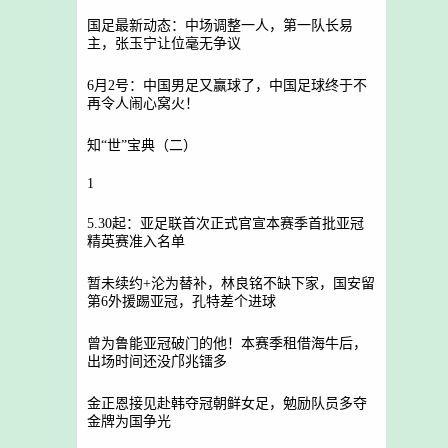
国足最新动态：中场调整一人，第一队长易
主，张玉宁让位毫无争议
6月2号：中国男足又赢球了，中国足球终于不
再令人闹心窝火！
知“世”宝典（二）
1
5.30起：亚足联首次正式官宣本赛季首批亚冠
精英赛准入名单
暂未续约+沦为替补，林良铭不缺下家，国安留
第6外援踢亚冠，孔特差个进球
曾为鲁能亚冠破门的他！本赛季租借海牛后，
出场时间还没邝兆镭多
金正恩接见赴韩夺冠朝鲜女足，勉励队员多夺
金牌为国争光