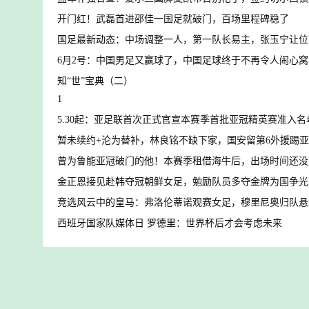
开门红！武磊首进邵佳一国足就破门，百场里程碑稳了
国足最新动态：中场调整一人，第一队长易主，张玉宁让位
6月2号：中国男足又赢球了，中国足球终于不再令人闹心窝
知“世”宝典（二）
1
5.30起：亚足联首次正式官宣本赛季首批亚冠精英赛准入名
暂未续约+沦为替补，林良铭不缺下家，国安留第6外援踢
曾为鲁能亚冠破门的他！本赛季租借海牛后，出场时间还没
金正恩接见赴韩夺冠朝鲜女足，勉励队员多夺金牌为国争光
竞选风云中的皇马：弗洛伦蒂诺观赛女足，穆里尼奥归队悬
西班牙国家队媒体日 罗德里：世界杯后才会考虑未来