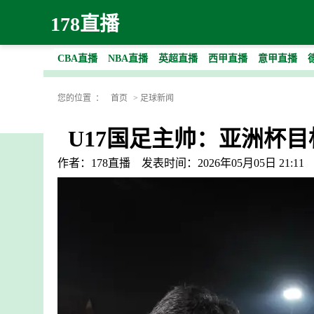
178直播
CBA直播
NBA直播
英超直播
西甲直播
意甲直播
您的位置 ：
首页
>
足球新闻
U17国足主帅：亚洲杯
作者：178直播
发表时间：2026年05月05日 21:11