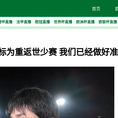
首页
德甲直播
法甲直播
欧冠直播
世界杯直播
欧洲杯直播
欧联杯直播
目标为重返世少赛 我们已经做好