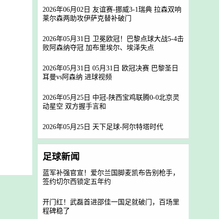
2026年06月02日 友谊赛-挪威3-1瑞典 拉森双响
莱尔森两助攻伊萨克替补破门
2026年05月31日 卫冕欧冠！巴黎点球大战5-4击
败阿森纳夺冠 加布里埃尔、埃泽失点
2026年05月31日 05月31日 欧冠决赛 巴黎圣日
耳曼vs阿森纳 进球视频
2026年05月25日 中冠-陕西宝鸡联腾0-0北京灵
动星空 双方握手言和
2026年05月25日 天下足球-阿尔特塔时代
足球新闻
蓝军补强官宣！爱尔兰国脚麦凯布告别枪手，
签约切尔西锁定五年约
开门红！武磊首进邵佳一国足就破门，百场里
程碑稳了