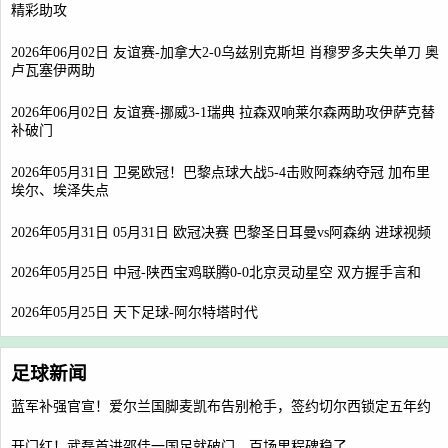
精彩助攻
2026年06月02日 友谊赛-加拿大2-0乌兹别克斯坦 肖穆罗多夫失单刀 奥
卢瓦塞伊两助
2026年06月02日 友谊赛-挪威3-1瑞典 拉森双响莱尔森两助攻伊萨克替
补破门
2026年05月31日 卫冕欧冠！巴黎点球大战5-4击败阿森纳夺冠 加布里
埃尔、埃泽失点
2026年05月31日 05月31日 欧冠决赛 巴黎圣日耳曼vs阿森纳 进球视频
2026年05月25日 中冠-陕西宝鸡联腾0-0北京灵动星空 双方握手言和
2026年05月25日 天下足球-阿尔特塔时代
足球新闻
蓝军补强官宣！爱尔兰国脚麦凯布告别枪手，签约切尔西锁定五年约
开门红！武磊首进邵佳一国足就破门，百场里程碑稳了