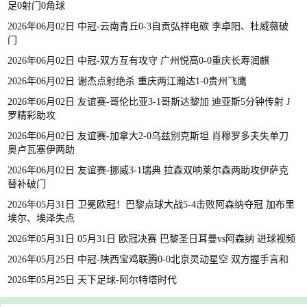
足0射门0角球
2026年06月02日 中冠-云南青丘0-3自贡弘祥电碳 李卓阳、杜威薇破
门
2026年06月02日 中冠-双方互有攻守 广州悦高0-0重庆长寿润麒
2026年06月02日 谢杰点射绝杀 重庆两江瀚达1-0贵州飞鹰
2026年06月02日 友谊赛-哥伦比亚3-1哥斯达黎加 迪亚斯5分钟传射 J
罗精彩助攻
2026年06月02日 友谊赛-加拿大2-0乌兹别克斯坦 肖穆罗多夫失单刀
奥卢瓦塞伊两助
2026年06月02日 友谊赛-挪威3-1瑞典 拉森双响莱尔森两助攻伊萨克
替补破门
2026年05月31日 卫冕欧冠！巴黎点球大战5-4击败阿森纳夺冠 加布里
埃尔、埃泽失点
2026年05月31日 05月31日 欧冠决赛 巴黎圣日耳曼vs阿森纳 进球视频
2026年05月25日 中冠-陕西宝鸡联腾0-0北京灵动星空 双方握手言和
2026年05月25日 天下足球-阿尔特塔时代