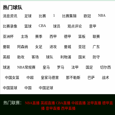
热门球队
1
NBA
消息资讯
足球
比赛
比赛集锦
欧冠
CBA
比赛录像
篮球
球员
观点评论
意甲
亚洲杯
主场
赛季
西甲
德甲
篮板
联赛
曼联
阿森纳
女足
进攻
曼城
亚冠
广东
英超
助攻
客场
球队
利物浦
国米
防守
球迷
NBA常规赛
皇马
罗马
法甲
国足
切尔西
中国女篮
中超
皇家马德里
那不勒斯
巴萨
战术
中国篮球
中国
中国足球
热门联赛：
NBA直播
英超直播
CBA直播
中超直播
法甲直播
德甲直
播
意甲直播
西甲直播