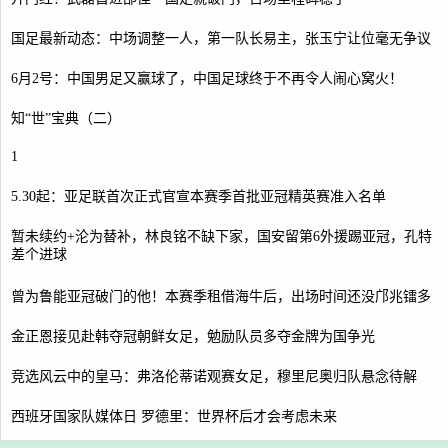
国足最新动态：中场调整一人，第一队长易主，张玉宁让位毫无争议
6月2号：中国男足又赢球了，中国足球终于不再令人闹心窝火！
知“世”宝典（二）
1
5.30起：亚足联首次正式官宣本赛季首批亚冠精英赛准入名单
暂未续约+沦为替补，林良铭不缺下家，国安留第6外援踢亚冠，孔特
差个进球
曾为鲁能亚冠破门的他！本赛季租借海牛后，出场时间还没邝兆镭多
金正恩接见赴韩夺冠朝鲜女足，勉励队员多夺金牌为国争光
竞选风云中的皇马：弗洛伦蒂诺观赛女足，穆里尼奥归队悬念待解
西班牙国家队媒体日 罗德里：世界杯后才会考虑未来