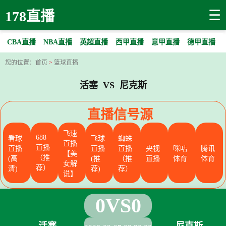
☰
178直播
CBA直播
NBA直播
英超直播
西甲直播
意甲直播
德甲直播
您的位置：
首页
>
篮球直播
活塞 VS 尼克斯
直播信号源
飞速
688
看球
飞球
蜘蛛
直播
直播
直播
直播
直播
央视
咪咕
腾讯
【美
（推
(高
(推
（推
直播
体育
体育
女解
荐）
清)
荐)
荐）
说】
0
VS
0