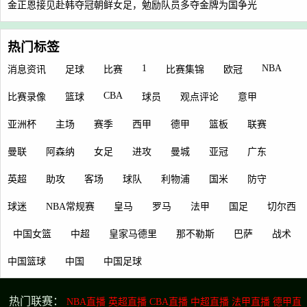
金正恩接见赴韩夺冠朝鲜女足，勉励队员多夺金牌为国争光
热门标签
1
NBA
消息资讯
足球
比赛
比赛集锦
欧冠
CBA
比赛录像
篮球
球员
观点评论
意甲
亚洲杯
主场
赛季
西甲
德甲
篮板
联赛
曼联
阿森纳
女足
进攻
曼城
亚冠
广东
英超
助攻
客场
球队
利物浦
国米
防守
球迷
NBA常规赛
皇马
罗马
法甲
国足
切尔西
中国女篮
中超
皇家马德里
那不勒斯
巴萨
战术
中国篮球
中国
中国足球
热门联赛：
NBA直播
英超直播
CBA直播
中超直播
法甲直播
德甲直