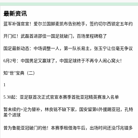
最新资讯
蓝军补强官宣！爱尔兰国脚麦凯布告别枪手，签约切尔西锁定五年约
开门红！武磊首进邵佳一国足就破门，百场里程碑稳了
国足最新动态：中场调整一人，第一队长易主，张玉宁让位毫无争议
6月2号：中国男足又赢球了，中国足球终于不再令人闹心窝火！
知“世”宝典（二）
1
5.30起：亚足联首次正式官宣本赛季首批亚冠精英赛准入名单
暂未续约+沦为替补，林良铭不缺下家，国安留第6外援踢亚冠，孔特
差个进球
曾为鲁能亚冠破门的他！本赛季租借海牛后，出场时间还没邝兆镭多