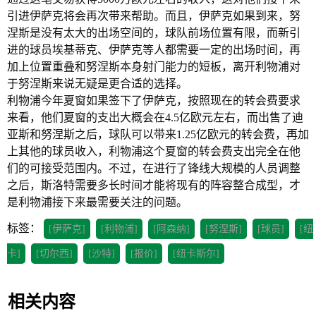
引进伊萨克将会再次带来帮助。而且，伊萨克如果到来，努
涅斯是没有太大的出场空间的，球队前场位置有限，而新引
进的球员埃基蒂克、伊萨克等人都需要一定的出场时间，再
加上位置重叠和努涅斯本身射门能力的短板，离开利物浦对
于努涅斯来说无疑是更合适的选择。
利物浦今年夏窗如果签下了伊萨克，按照现在的转会费要求
来看，他们夏窗的支出大概会在4.5亿欧元左右，而出售了迪
亚斯和努涅斯之后，球队可以带来1.25亿欧元的转会费，再加
上其他的球员收入，利物浦这个夏窗的转会费支出完全在他
们的可接受范围内。不过，在进行了锋线大规模的人员调整
之后，斯洛特需要多长时间才能将现有的阵容整合成型，才
是利物浦接下来最需要关注的问题。
标签：
[伊萨克]
[利物浦]
[阿森纳]
[努涅斯]
[球员]
[纽
卡]
[切尔西]
[沙特]
[报价]
[纽卡斯尔]
相关内容