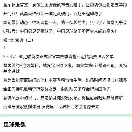
蓝军补强官宣！爱尔兰国脚麦凯布告别枪手，签约切尔西锁定五年约
开门红！武磊首进邵佳一国足就破门，百场里程碑稳了
国足最新动态：中场调整一人，第一队长易主，张玉宁让位毫无争议
6月2号：中国男足又赢球了，中国足球终于不再令人闹心窝火！
知“世”宝典（二）
1
5.30起：亚足联首次正式官宣本赛季首批亚冠精英赛准入名单
暂未续约+沦为替补，林良铭不缺下家，国安留第6外援踢亚冠，孔特
差个进球
曾为鲁能亚冠破门的他！本赛季租借海牛后，出场时间还没邝兆镭多
金正恩接见赴韩夺冠朝鲜女足，勉励队员多夺金牌为国争光
竞选风云中的皇马：弗洛伦蒂诺观赛女足，穆里尼奥归队悬念待解
西班牙国家队媒体日 罗德里：世界杯后才会考虑未来
足球录像