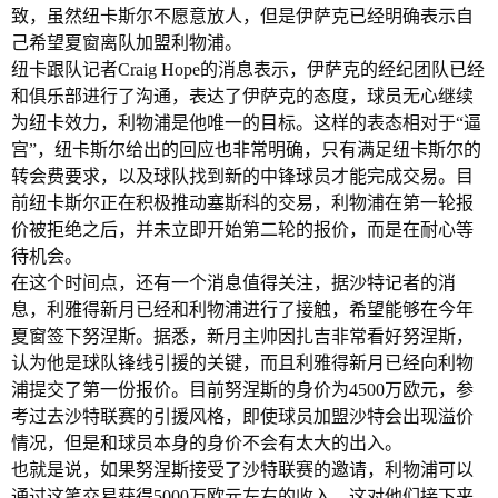
致，虽然纽卡斯尔不愿意放人，但是伊萨克已经明确表示自
己希望夏窗离队加盟利物浦。
纽卡跟队记者Craig Hope的消息表示，伊萨克的经纪团队已经
和俱乐部进行了沟通，表达了伊萨克的态度，球员无心继续
为纽卡效力，利物浦是他唯一的目标。这样的表态相对于“逼
宫”，纽卡斯尔给出的回应也非常明确，只有满足纽卡斯尔的
转会费要求，以及球队找到新的中锋球员才能完成交易。目
前纽卡斯尔正在积极推动塞斯科的交易，利物浦在第一轮报
价被拒绝之后，并未立即开始第二轮的报价，而是在耐心等
待机会。
在这个时间点，还有一个消息值得关注，据沙特记者的消
息，利雅得新月已经和利物浦进行了接触，希望能够在今年
夏窗签下努涅斯。据悉，新月主帅因扎吉非常看好努涅斯，
认为他是球队锋线引援的关键，而且利雅得新月已经向利物
浦提交了第一份报价。目前努涅斯的身价为4500万欧元，参
考过去沙特联赛的引援风格，即使球员加盟沙特会出现溢价
情况，但是和球员本身的身价不会有太大的出入。
也就是说，如果努涅斯接受了沙特联赛的邀请，利物浦可以
通过这笔交易获得5000万欧元左右的收入，这对他们接下来