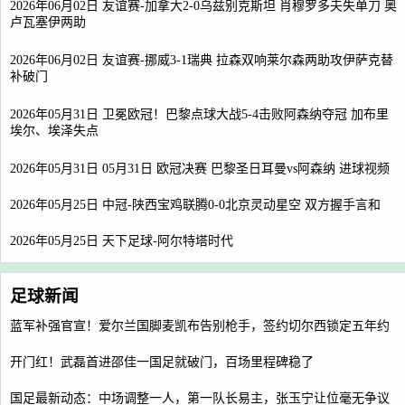
2026年06月02日 友谊赛-加拿大2-0乌兹别克斯坦 肖穆罗多夫失单刀 奥
卢瓦塞伊两助
2026年06月02日 友谊赛-挪威3-1瑞典 拉森双响莱尔森两助攻伊萨克替
补破门
2026年05月31日 卫冕欧冠！巴黎点球大战5-4击败阿森纳夺冠 加布里
埃尔、埃泽失点
2026年05月31日 05月31日 欧冠决赛 巴黎圣日耳曼vs阿森纳 进球视频
2026年05月25日 中冠-陕西宝鸡联腾0-0北京灵动星空 双方握手言和
2026年05月25日 天下足球-阿尔特塔时代
足球新闻
蓝军补强官宣！爱尔兰国脚麦凯布告别枪手，签约切尔西锁定五年约
开门红！武磊首进邵佳一国足就破门，百场里程碑稳了
国足最新动态：中场调整一人，第一队长易主，张玉宁让位毫无争议