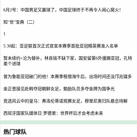
6月2号：中国男足又赢球了，中国足球终于不再令人闹心窝火！
知“世”宝典（二）
1
5.30起：亚足联首次正式官宣本赛季首批亚冠精英赛准入名单
暂未续约+沦为替补，林良铭不缺下家，国安留第6外援踢亚冠，孔特
差个进球
曾为鲁能亚冠破门的他！本赛季租借海牛后，出场时间还没邝兆镭多
金正恩接见赴韩夺冠朝鲜女足，勉励队员多夺金牌为国争光
竞选风云中的皇马：弗洛伦蒂诺观赛女足，穆里尼奥归队悬念待解
西班牙国家队媒体日 罗德里：世界杯后才会考虑未来
热门球队