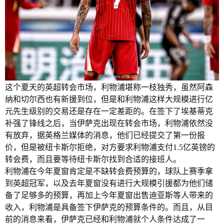
这个夏天的英超转会市场，利物浦堪称一枝独秀，虽然阿森
纳和切尔西也有新援到位，但是和利物浦这样大规模进行亿
元先生级别的交易还是存在一定差距的。在签下了埃基蒂克
补强了锋线之后，当伊萨克出现在转会市场，利物浦依然没
有放弃，据英格兰媒体的消息，他们已经提交了第一份报
价，但是被纽卡斯尔拒绝，对方要求利物浦支付1.5亿英镑的
转会费，而且要等待纽卡斯尔找到合适的接班人。
利物浦在今年夏窗肯定是不缺转会费预算的，球队上赛季拿
到英超冠军，以及去年夏窗没有进行大规模引援都为他们储
备了足够多的预算，再加上今年夏窗出售迪亚斯等人带来的
收入，利物浦是具备签下伊萨克的预算条件的。而且，从目
前的消息来看，伊萨克已经和利物浦就个人条件达成了一