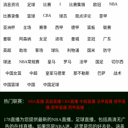
1
NBA
消息资讯
足球
比赛
比赛集锦
欧冠
CBA
比赛录像
篮球
球员
观点评论
意甲
亚洲杯
主场
赛季
西甲
德甲
篮板
联赛
曼联
阿森纳
女足
进攻
曼城
亚冠
广东
英超
助攻
客场
球队
利物浦
国米
防守
球迷
NBA常规赛
皇马
罗马
法甲
国足
切尔西
中国女篮
中超
皇家马德里
那不勒斯
巴萨
战术
中国篮球
中国
中国足球
热门联赛：
NBA直播
英超直播
CBA直播
中超直播
法甲直播
德甲直
播
意甲直播
西甲直播
178直播为您提供最新的NBA直播，足球直播，包括高清无广
告的在线直播。如果您是NBA迷，这里是您的好去处。涵盖