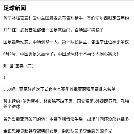
足球新闻
蓝军补强官宣！爱尔兰国脚麦凯布告别枪手，签约切尔西锁定五年约
开门红！武磊首进邵佳一国足就破门，百场里程碑稳了
国足最新动态：中场调整一人，第一队长易主，张玉宁让位毫无争议
6月2号：中国男足又赢球了，中国足球终于不再令人闹心窝火！
知“世”宝典（二）
1
5.30起：亚足联首次正式官宣本赛季首批亚冠精英赛准入名单
暂未续约+沦为替补，林良铭不缺下家，国安留第6外援踢亚冠，孔特
差个进球
曾为鲁能亚冠破门的他！本赛季租借海牛后，出场时间还没邝兆镭多
金正恩接见赴韩夺冠朝鲜女足，勉励队员多夺金牌为国争光