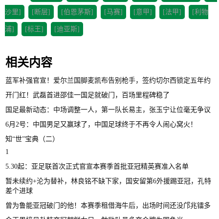
沙里]
[断层]
[伯恩茅斯]
[马赛]
[意甲]
[法甲]
[利物
浦]
[标王]
[迪亚斯]
相关内容
蓝军补强官宣！爱尔兰国脚麦凯布告别枪手，签约切尔西锁定五年约
开门红！武磊首进邵佳一国足就破门，百场里程碑稳了
国足最新动态：中场调整一人，第一队长易主，张玉宁让位毫无争议
6月2号：中国男足又赢球了，中国足球终于不再令人闹心窝火！
知“世”宝典（二）
1
5.30起：亚足联首次正式官宣本赛季首批亚冠精英赛准入名单
暂未续约+沦为替补，林良铭不缺下家，国安留第6外援踢亚冠，孔特
差个进球
曾为鲁能亚冠破门的他！本赛季租借海牛后，出场时间还没邝兆镭多