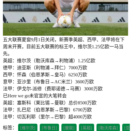
五大联赛夏窗9月1日关闭，新赛季英超、西甲、法甲将在下
周末开赛，目前五大联赛的标王中，维尔茨1.25亿欧一马当
先。
英超：维尔茨（勒沃库森→利物浦）1.25亿欧
德甲：迪亚斯（利物浦→拜仁）7000万欧
西甲：怀森（伯恩茅斯→皇马）6250万欧
意甲：亚沙里（布鲁日→AC米兰）3600万欧
法甲：伊戈尔-派修（费耶诺德→马赛）3000万欧
已Here we go未官宣的大笔转会
英超：塞斯科（莱比锡→曼联）总价8500万欧
法甲：扎巴尼（伯恩茅斯→巴黎）6700万欧
法甲：切瓦利耶（里尔→巴黎）超4000万欧
标签：
[维尔茨]
[布鲁日]
[曼联]
[英超]
[勒沃库森]
[亚