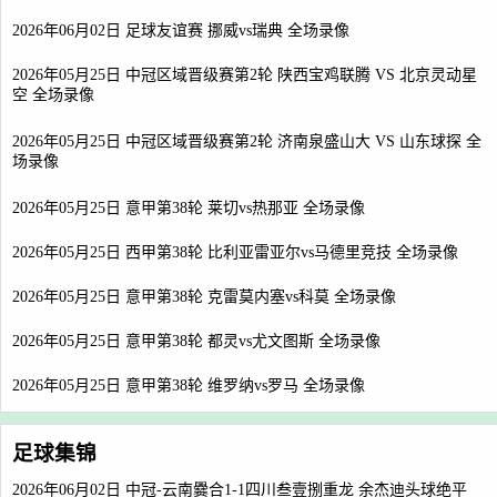
2026年06月02日 足球友谊赛 挪威vs瑞典 全场录像
2026年05月25日 中冠区域晋级赛第2轮 陕西宝鸡联腾 VS 北京灵动星
空 全场录像
2026年05月25日 中冠区域晋级赛第2轮 济南泉盛山大 VS 山东球探 全
场录像
2026年05月25日 意甲第38轮 莱切vs热那亚 全场录像
2026年05月25日 西甲第38轮 比利亚雷亚尔vs马德里竞技 全场录像
2026年05月25日 意甲第38轮 克雷莫内塞vs科莫 全场录像
2026年05月25日 意甲第38轮 都灵vs尤文图斯 全场录像
2026年05月25日 意甲第38轮 维罗纳vs罗马 全场录像
足球集锦
2026年06月02日 中冠-云南爨合1-1四川叁壹捌重龙 余杰迪头球绝平