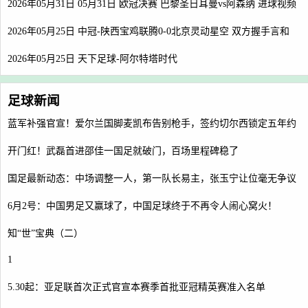
2026年05月31日 05月31日 欧冠决赛 巴黎圣日耳曼vs阿森纳 进球视频
2026年05月25日 中冠-陕西宝鸡联腾0-0北京灵动星空 双方握手言和
2026年05月25日 天下足球-阿尔特塔时代
足球新闻
蓝军补强官宣！爱尔兰国脚麦凯布告别枪手，签约切尔西锁定五年约
开门红！武磊首进邵佳一国足就破门，百场里程碑稳了
国足最新动态：中场调整一人，第一队长易主，张玉宁让位毫无争议
6月2号：中国男足又赢球了，中国足球终于不再令人闹心窝火！
知“世”宝典（二）
1
5.30起：亚足联首次正式官宣本赛季首批亚冠精英赛准入名单