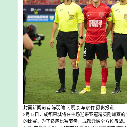
封面新闻记者 陈羽啸 刁明康 车家竹 摄影报道
8月12日，成都蓉城将在主场迎来亚冠精英附加赛
的比赛。为了适应比赛节奏，成都蓉城全方位备战。