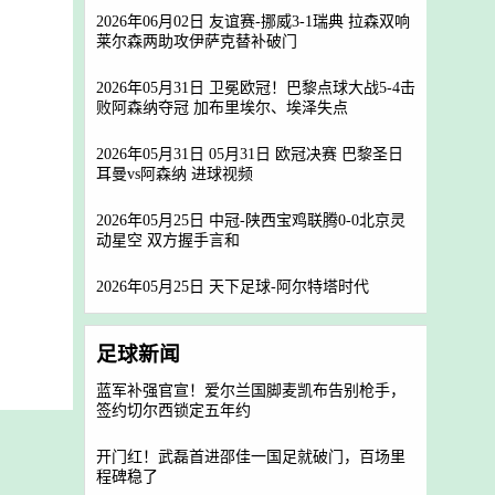
2026年06月02日 友谊赛-挪威3-1瑞典 拉森双响
莱尔森两助攻伊萨克替补破门
2026年05月31日 卫冕欧冠！巴黎点球大战5-4击
败阿森纳夺冠 加布里埃尔、埃泽失点
2026年05月31日 05月31日 欧冠决赛 巴黎圣日
耳曼vs阿森纳 进球视频
2026年05月25日 中冠-陕西宝鸡联腾0-0北京灵
动星空 双方握手言和
2026年05月25日 天下足球-阿尔特塔时代
足球新闻
蓝军补强官宣！爱尔兰国脚麦凯布告别枪手，
签约切尔西锁定五年约
开门红！武磊首进邵佳一国足就破门，百场里
程碑稳了