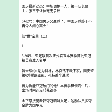
国足最新动态：中场调整一人，第一队长易
主，张玉宁让位毫无争议
6月2号：中国男足又赢球了，中国足球终于不
再令人闹心窝火！
知“世”宝典（二）
1
5.30起：亚足联首次正式官宣本赛季首批亚冠
精英赛准入名单
暂未续约+沦为替补，林良铭不缺下家，国安留
第6外援踢亚冠，孔特差个进球
曾为鲁能亚冠破门的他！本赛季租借海牛后，
出场时间还没邝兆镭多
金正恩接见赴韩夺冠朝鲜女足，勉励队员多夺
金牌为国争光