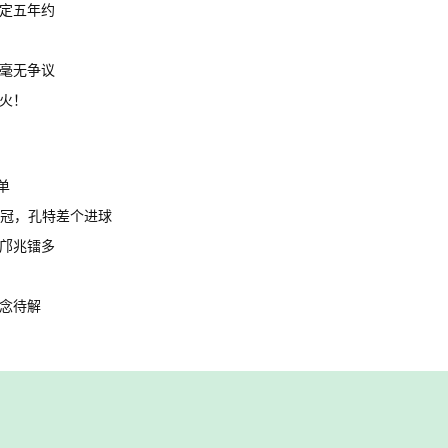
定五年约
毫无争议
火！
单
亚冠，孔特差个进球
邝兆镭多
念待解