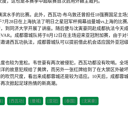
尺度，这也是本赛季中超联赛首次启用外籍主裁判。
战横滨水手的比赛。此外，西瓦功·布乌敦还曾担任18强赛国足主场
7月28日在上海执法了明日之星冠军杯揭幕战曼城vs上海的比赛
请，到同济大学开展了讲座。随后便与沈寅豪同赴成都执法今天
VAR。成都蓉城队将于8月12日在主场迎来亚冠附加赛，由于对
赛邀请西瓦功执法，成都蓉城队可以提前借此机会适应国外亚冠
尺度也较为宽松。韦世豪有两次被侵犯，西瓦功都没有吹哨。全
刘洋的故意犯规给了黄牌，而另外一张红牌给到了在大禁区外破
的吹罚尺度，看出来成都蓉城还是较为适应。10天后，成都蓉
将再次掀起足球热情的新高潮。
赛]
[西瓦功]
[曼城]
[亚冠]
[泰国]
[沈寅豪]