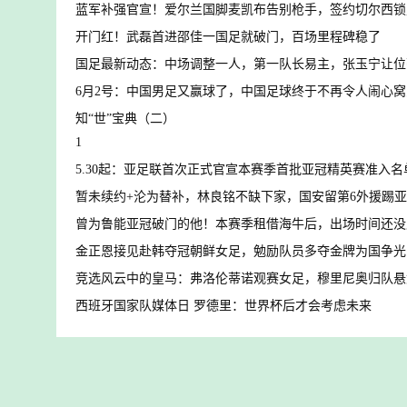
蓝军补强官宣！爱尔兰国脚麦凯布告别枪手，签约切尔西锁
开门红！武磊首进邵佳一国足就破门，百场里程碑稳了
国足最新动态：中场调整一人，第一队长易主，张玉宁让位
6月2号：中国男足又赢球了，中国足球终于不再令人闹心窝
知“世”宝典（二）
1
5.30起：亚足联首次正式官宣本赛季首批亚冠精英赛准入名
暂未续约+沦为替补，林良铭不缺下家，国安留第6外援踢
曾为鲁能亚冠破门的他！本赛季租借海牛后，出场时间还没
金正恩接见赴韩夺冠朝鲜女足，勉励队员多夺金牌为国争光
竞选风云中的皇马：弗洛伦蒂诺观赛女足，穆里尼奥归队悬
西班牙国家队媒体日 罗德里：世界杯后才会考虑未来