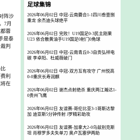
足球集锦
2026年06月02日 中冠-云南爨合1-1四川叁壹捌
对阵沙
重龙 余杰迪头球绝平
。7月
成都蓉
2026年06月02日 完败！U19国足0-3民主刚果
手是泰
U23 依合散黄油手U19国足0射门0角球
级裁判
2026年06月02日 中冠-云南青丘0-3自贡弘祥电
碳 李卓阳、杜威薇破门
场比
2026年06月02日 中冠-双方互有攻守 广州悦高
坏费利
0-0重庆长寿润麒
城将在
2026年06月02日 谢杰点射绝杀 重庆两江瀚达1-
0贵州飞鹰
2026年06月02日 友谊赛-哥伦比亚3-1哥斯达黎
加 迪亚斯5分钟传射 J罗精彩助攻
2026年06月02日 友谊赛-加拿大2-0乌兹别克斯
坦 肖穆罗多夫失单刀 奥卢瓦塞伊两助