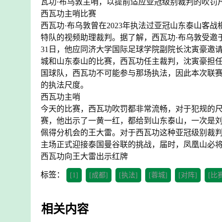
瓦功·布乌敦主哨，以提前适应亚冠级别裁判的吹罚
西瓦功主哨比赛
西瓦功·布乌敦曾在2023年执法过亚冠山东泰山客
特队的视频助理裁判。据了解，西瓦功·布乌敦受邀于
31日，他应同济大学国际足球学院副院长沈寅豪邀
城和山东泰山的比赛，西瓦功任主裁判，沈寅豪担任
国球队，西瓦功不可能参与那场执法，因此本次联
的执法尺度。
西瓦功主哨
今天的比赛，西瓦功吹罚都非常流畅，对于犯规的
赛，他出示了一黄一红，都给到山东泰山，一次是
佩得分机会的王大雷。对于西瓦功这种亚冠级别裁判
主场正式迎接泰国曼谷联的挑战，届时，凤凰山必
西瓦功向王大雷出示红牌
标签：
[1]
[成都]
[执法]
[蓉城]
[对阵]
[比
相关内容