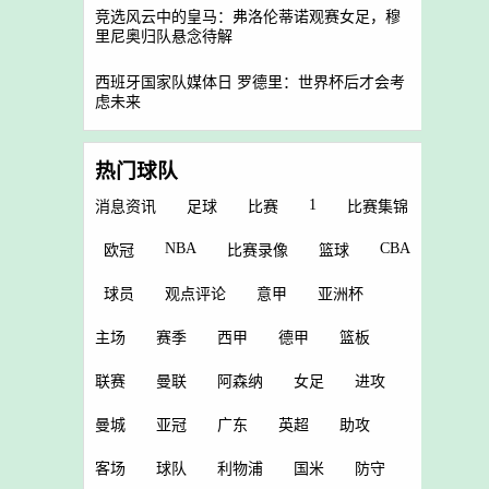
竞选风云中的皇马：弗洛伦蒂诺观赛女足，穆
里尼奥归队悬念待解
西班牙国家队媒体日 罗德里：世界杯后才会考
虑未来
热门球队
1
消息资讯
足球
比赛
比赛集锦
NBA
CBA
欧冠
比赛录像
篮球
球员
观点评论
意甲
亚洲杯
主场
赛季
西甲
德甲
篮板
联赛
曼联
阿森纳
女足
进攻
曼城
亚冠
广东
英超
助攻
客场
球队
利物浦
国米
防守