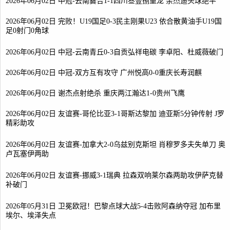
2026年06月02日 中冠-云南爨合1-1四川叁壹捌重龙 余杰迪头球绝平
2026年06月02日 完败！U19国足0-3民主刚果U23 依合散黄油手U19国
足0射门0角球
2026年06月02日 中冠-云南青丘0-3自贡弘祥电碳 李卓阳、杜威薇破门
2026年06月02日 中冠-双方互有攻守 广州悦高0-0重庆长寿润麒
2026年06月02日 谢杰点射绝杀 重庆两江瀚达1-0贵州飞鹰
2026年06月02日 友谊赛-哥伦比亚3-1哥斯达黎加 迪亚斯5分钟传射 J罗
精彩助攻
2026年06月02日 友谊赛-加拿大2-0乌兹别克斯坦 肖穆罗多夫失单刀 奥
卢瓦塞伊两助
2026年06月02日 友谊赛-挪威3-1瑞典 拉森双响莱尔森两助攻伊萨克替
补破门
2026年05月31日 卫冕欧冠！巴黎点球大战5-4击败阿森纳夺冠 加布里
埃尔、埃泽失点