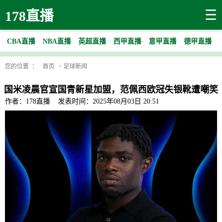
☰
178直播
CBA直播
NBA直播
英超直播
西甲直播
意甲直播
德甲直播
您的位置 ：
首页
>
足球新闻
国米凌晨官宣国青新星加盟，范佩西欧冠失银靴遭嘲笑
作者：178直播
发表时间：2025年08月03日 20:51