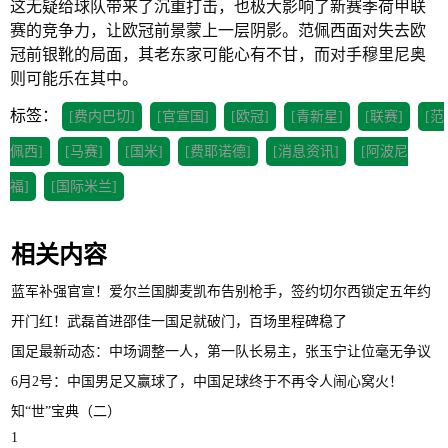
这无疑给球队带来了沉重打击，也极大影响了新赛季荷甲联
赛的竞争力，让欧冠前景蒙上一层阴影。范佩西面对失去欧
冠前银靴的局面，其老东家可能心有不甘，而对手穆里尼奥
则可能乐在其中。
标签：
[费内巴切]
[官宣国]
[欧冠]
[青新星]
[联赛]
[范
佩西]
[马赛]
[国米]
[费耶诺德]
[消息资讯]
[阿波尼
福]
[国际米兰]
相关内容
蓝军补强官宣！爱尔兰国脚麦凯布告别枪手，签约切尔西锁定五年约
开门红！武磊首进邵佳一国足就破门，百场里程碑稳了
国足最新动态：中场调整一人，第一队长易主，张玉宁让位毫无争议
6月2号：中国男足又赢球了，中国足球终于不再令人闹心窝火！
知“世”宝典（二）
1