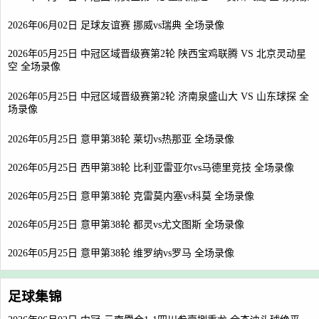
2026年06月02日 足球友谊赛 挪威vs瑞典 全场录像
2026年05月25日 中冠区域晋级赛第2轮 陕西宝鸡联腾 VS 北京灵动星
空 全场录像
2026年05月25日 中冠区域晋级赛第2轮 济南泉盛山大 VS 山东球探 全
场录像
2026年05月25日 意甲第38轮 莱切vs热那亚 全场录像
2026年05月25日 西甲第38轮 比利亚雷亚尔vs马德里竞技 全场录像
2026年05月25日 意甲第38轮 克雷莫内塞vs科莫 全场录像
2026年05月25日 意甲第38轮 都灵vs尤文图斯 全场录像
2026年05月25日 意甲第38轮 维罗纳vs罗马 全场录像
足球集锦