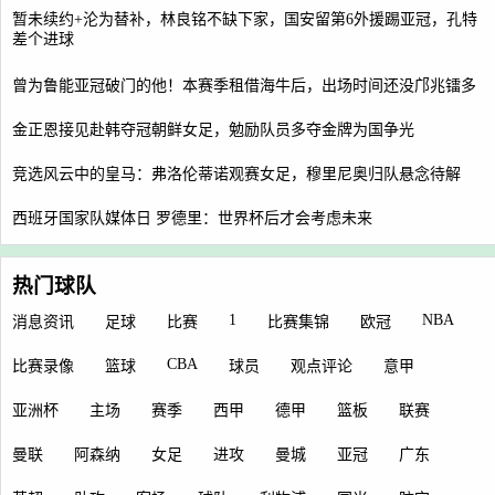
暂未续约+沦为替补，林良铭不缺下家，国安留第6外援踢亚冠，孔特
差个进球
曾为鲁能亚冠破门的他！本赛季租借海牛后，出场时间还没邝兆镭多
金正恩接见赴韩夺冠朝鲜女足，勉励队员多夺金牌为国争光
竞选风云中的皇马：弗洛伦蒂诺观赛女足，穆里尼奥归队悬念待解
西班牙国家队媒体日 罗德里：世界杯后才会考虑未来
热门球队
1
NBA
消息资讯
足球
比赛
比赛集锦
欧冠
CBA
比赛录像
篮球
球员
观点评论
意甲
亚洲杯
主场
赛季
西甲
德甲
篮板
联赛
曼联
阿森纳
女足
进攻
曼城
亚冠
广东