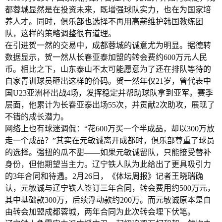
都蓉城显然是在投资未来，既增强球队实力，也在为国家培
养人才。同时，俱乐部也选择不再用高薪维护韩国教练团
队，这样的策略调整很有道理。
在引进贺一然的交易中，成都蓉城的诚意尤为明显。据德转
数据显示，贺一然从长春亚泰加盟的转会费约600万元人民
币。相比之下，山东泰山不太可能愿意为了还在排队等待的
自家青训球员砸出这样的价码。贺一然年仅21岁，曾代表中
国U23亚洲杯出战4场，发挥稳定并帮助球队拿到亚军。赛季
层面，他累计为长春亚泰出场55次，并贡献2次助攻，展现了
不错的成长潜力。
网络上也有球迷调侃：“花600万买一个半成品，却以300万放
走一个成品？”其实在元敏诚离开成都时，俱乐部尊重了球员
的选择。强扭的瓜不甜——如果元敏诚留队，只能接受替补
身份，但他期望当主力。辽宁铁人队为此给出了更具吸引力
的3年合同和待遇。2月26日，《体坛周报》记者王晓瑞确
认，元敏诚与辽宁铁人签订三年合同，转会费用约500万元，
其中基础款300万，后续浮动款约200万。而元敏诚原本是自
由转会加盟成都蓉城，两年合同为此次转会埋下伏笔。