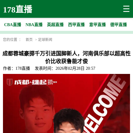
☰
178直播
CBA直播
NBA直播
英超直播
西甲直播
意甲直播
德甲直播
您的位置 ：
首页
>
足球新闻
成都蓉城豪掷千万引进国脚新人，河南俱乐部以超高性
价比收获鲁能才俊
作者：178直播
发表时间：2026年02月28日 20:57