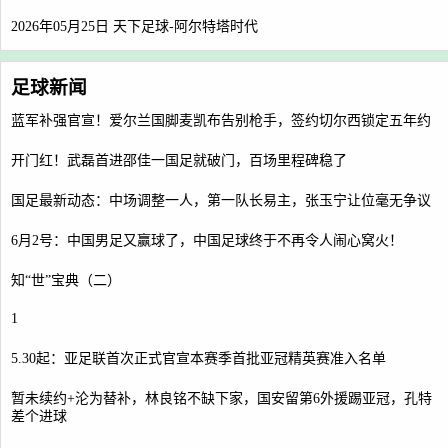
2026年05月25日 天下足球-阿尔特塔时代
足球新闻
蓝军补强官宣！爱尔兰国脚麦凯布告别枪手，签约切尔西锁定五年约
开门红！武磊首进邵佳一国足就破门，百场里程碑稳了
国足最新动态：中场调整一人，第一队长易主，张玉宁让位毫无争议
6月2号：中国男足又赢球了，中国足球终于不再令人闹心窝火！
知“世”宝典（二）
1
5.30起：亚足联首次正式官宣本赛季首批亚冠精英赛准入名单
暂未续约+沦为替补，林良铭不缺下家，国安留第6外援踢亚冠，孔特
差个进球