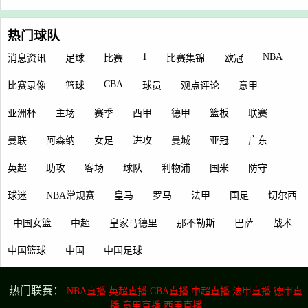
热门球队
1
NBA
消息资讯
足球
比赛
比赛集锦
欧冠
CBA
比赛录像
篮球
球员
观点评论
意甲
亚洲杯
主场
赛季
西甲
德甲
篮板
联赛
曼联
阿森纳
女足
进攻
曼城
亚冠
广东
英超
助攻
客场
球队
利物浦
国米
防守
球迷
NBA常规赛
皇马
罗马
法甲
国足
切尔西
中国女篮
中超
皇家马德里
那不勒斯
巴萨
战术
中国篮球
中国
中国足球
热门联赛：
NBA直播
英超直播
CBA直播
中超直播
法甲直播
德甲直
播
意甲直播
西甲直播