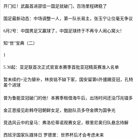
开门红！武磊首进邵佳一国足就破门，百场里程碑稳了
国足最新动态：中场调整一人，第一队长易主，张玉宁让位毫无争议
6月2号：中国男足又赢球了，中国足球终于不再令人闹心窝火！
知“世”宝典（二）
1
5.30起：亚足联首次正式官宣本赛季首批亚冠精英赛准入名单
暂未续约+沦为替补，林良铭不缺下家，国安留第6外援踢亚冠，孔特
差个进球
曾为鲁能亚冠破门的他！本赛季租借海牛后，出场时间还没邝兆镭多
金正恩接见赴韩夺冠朝鲜女足，勉励队员多夺金牌为国争光
竞选风云中的皇马：弗洛伦蒂诺观赛女足，穆里尼奥归队悬念待解
西班牙国家队媒体日 罗德里：世界杯后才会考虑未来