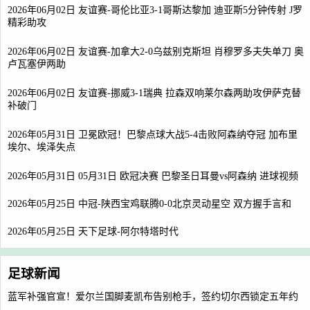
2026年06月02日 友谊赛-哥伦比亚3-1哥斯达黎加 迪亚斯5分钟传射 J罗
精彩助攻
2026年06月02日 友谊赛-加拿大2-0乌兹别克斯坦 肖穆罗多夫失单刀 奥
卢瓦塞伊两助
2026年06月02日 友谊赛-挪威3-1瑞典 拉森双响莱尔森两助攻伊萨克替
补破门
2026年05月31日 卫冕欧冠！巴黎点球大战5-4击败阿森纳夺冠 加布里
埃尔、埃泽失点
2026年05月31日 05月31日 欧冠决赛 巴黎圣日耳曼vs阿森纳 进球视频
2026年05月25日 中冠-陕西宝鸡联腾0-0北京灵动星空 双方握手言和
2026年05月25日 天下足球-阿尔特塔时代
足球新闻
蓝军补强官宣！爱尔兰国脚麦凯布告别枪手，签约切尔西锁定五年约