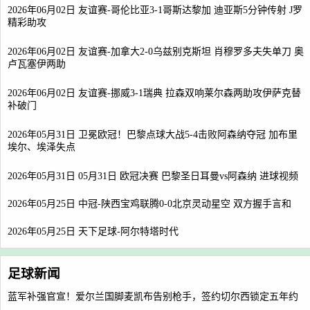
2026年06月02日 友谊赛-哥伦比亚3-1哥斯达黎加 迪亚斯5分钟传射 J罗
精彩助攻
2026年06月02日 友谊赛-加拿大2-0乌兹别克斯坦 肖穆罗多夫失单刀 奥
卢瓦塞伊两助
2026年06月02日 友谊赛-挪威3-1瑞典 拉森双响莱尔森两助攻伊萨克替
补破门
2026年05月31日 卫冕欧冠！巴黎点球大战5-4击败阿森纳夺冠 加布里
埃尔、埃泽失点
2026年05月31日 05月31日 欧冠决赛 巴黎圣日耳曼vs阿森纳 进球视频
2026年05月25日 中冠-陕西宝鸡联腾0-0北京灵动星空 双方握手言和
2026年05月25日 天下足球-阿尔特塔时代
足球新闻
蓝军补强官宣！爱尔兰国脚麦凯布告别枪手，签约切尔西锁定五年约