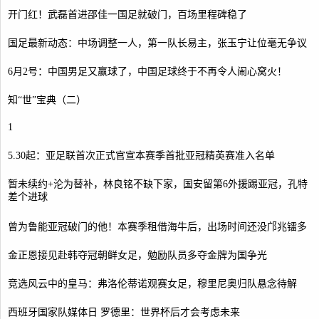
开门红！武磊首进邵佳一国足就破门，百场里程碑稳了
国足最新动态：中场调整一人，第一队长易主，张玉宁让位毫无争议
6月2号：中国男足又赢球了，中国足球终于不再令人闹心窝火！
知“世”宝典（二）
1
5.30起：亚足联首次正式官宣本赛季首批亚冠精英赛准入名单
暂未续约+沦为替补，林良铭不缺下家，国安留第6外援踢亚冠，孔特
差个进球
曾为鲁能亚冠破门的他！本赛季租借海牛后，出场时间还没邝兆镭多
金正恩接见赴韩夺冠朝鲜女足，勉励队员多夺金牌为国争光
竞选风云中的皇马：弗洛伦蒂诺观赛女足，穆里尼奥归队悬念待解
西班牙国家队媒体日 罗德里：世界杯后才会考虑未来