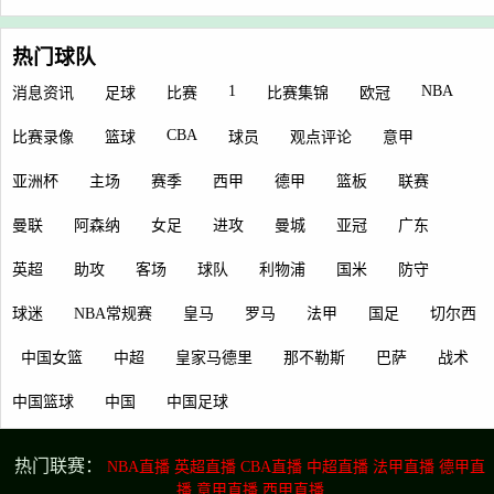
热门球队
1
NBA
消息资讯
足球
比赛
比赛集锦
欧冠
CBA
比赛录像
篮球
球员
观点评论
意甲
亚洲杯
主场
赛季
西甲
德甲
篮板
联赛
曼联
阿森纳
女足
进攻
曼城
亚冠
广东
英超
助攻
客场
球队
利物浦
国米
防守
球迷
NBA常规赛
皇马
罗马
法甲
国足
切尔西
中国女篮
中超
皇家马德里
那不勒斯
巴萨
战术
中国篮球
中国
中国足球
热门联赛：
NBA直播
英超直播
CBA直播
中超直播
法甲直播
德甲直
播
意甲直播
西甲直播