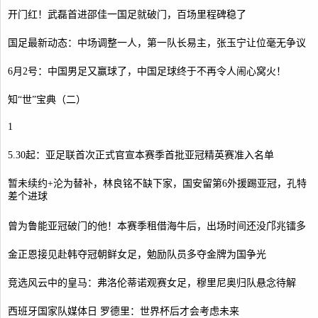
开门红！武磊首进邵佳一国足就破门，百场里程碑稳了
国足最新动态：中场调整一人，第一队长易主，张玉宁让位毫无争议
6月2号：中国男足又赢球了，中国足球终于不再令人闹心窝火！
知“世”宝典（二）
1
5.30起：亚足联首次正式官宣本赛季首批亚冠精英赛准入名单
暂未续约+沦为替补，林良铭不缺下家，国安留第6外援踢亚冠，孔特
差个进球
曾为鲁能亚冠破门的他！本赛季租借海牛后，出场时间还没邝兆镭多
金正恩接见赴韩夺冠朝鲜女足，勉励队员多夺金牌为国争光
竞选风云中的皇马：弗洛伦蒂诺观赛女足，穆里尼奥归队悬念待解
西班牙国家队媒体日 罗德里：世界杯后才会考虑未来