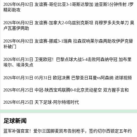
2026年06月02日 友谊赛-哥伦比亚3-1哥斯达黎加 迪亚斯5分钟传射 J罗
精彩助攻
2026年06月02日 友谊赛-加拿大2-0乌兹别克斯坦 肖穆罗多夫失单刀 奥
卢瓦塞伊两助
2026年06月02日 友谊赛-挪威3-1瑞典 拉森双响莱尔森两助攻伊萨克替
补破门
2026年05月31日 卫冕欧冠！巴黎点球大战5-4击败阿森纳夺冠 加布里
埃尔、埃泽失点
2026年05月31日 05月31日 欧冠决赛 巴黎圣日耳曼vs阿森纳 进球视频
2026年05月25日 中冠-陕西宝鸡联腾0-0北京灵动星空 双方握手言和
2026年05月25日 天下足球-阿尔特塔时代
足球新闻
蓝军补强官宣！爱尔兰国脚麦凯布告别枪手，签约切尔西锁定五年约