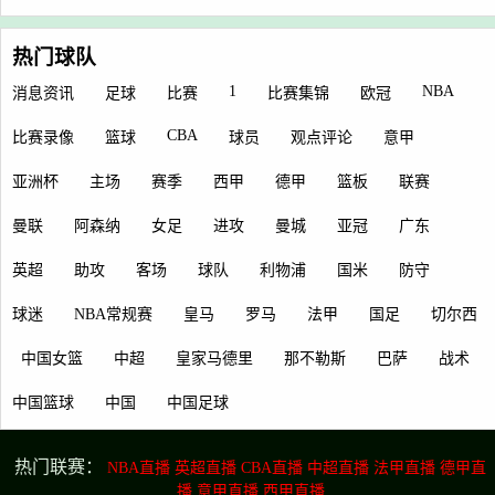
热门球队
1
NBA
消息资讯
足球
比赛
比赛集锦
欧冠
CBA
比赛录像
篮球
球员
观点评论
意甲
亚洲杯
主场
赛季
西甲
德甲
篮板
联赛
曼联
阿森纳
女足
进攻
曼城
亚冠
广东
英超
助攻
客场
球队
利物浦
国米
防守
球迷
NBA常规赛
皇马
罗马
法甲
国足
切尔西
中国女篮
中超
皇家马德里
那不勒斯
巴萨
战术
中国篮球
中国
中国足球
热门联赛：
NBA直播
英超直播
CBA直播
中超直播
法甲直播
德甲直
播
意甲直播
西甲直播