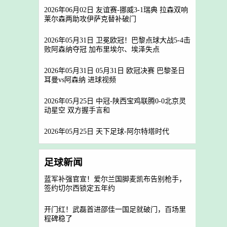
2026年06月02日 友谊赛-挪威3-1瑞典 拉森双响
莱尔森两助攻伊萨克替补破门
2026年05月31日 卫冕欧冠！巴黎点球大战5-4击
败阿森纳夺冠 加布里埃尔、埃泽失点
2026年05月31日 05月31日 欧冠决赛 巴黎圣日
耳曼vs阿森纳 进球视频
2026年05月25日 中冠-陕西宝鸡联腾0-0北京灵
动星空 双方握手言和
2026年05月25日 天下足球-阿尔特塔时代
足球新闻
蓝军补强官宣！爱尔兰国脚麦凯布告别枪手，
签约切尔西锁定五年约
开门红！武磊首进邵佳一国足就破门，百场里
程碑稳了