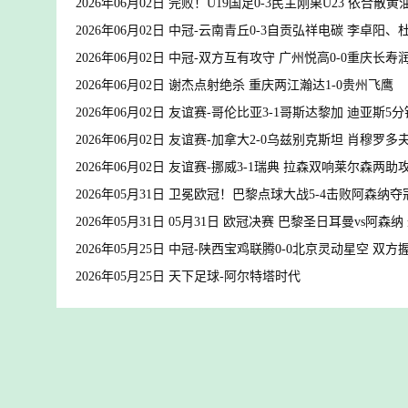
2026年06月02日 完败！U19国足0-3民主刚果U23 依合散
2026年06月02日 中冠-云南青丘0-3自贡弘祥电碳 李卓阳
2026年06月02日 中冠-双方互有攻守 广州悦高0-0重庆长寿
2026年06月02日 谢杰点射绝杀 重庆两江瀚达1-0贵州飞鹰
2026年06月02日 友谊赛-哥伦比亚3-1哥斯达黎加 迪亚斯5
2026年06月02日 友谊赛-加拿大2-0乌兹别克斯坦 肖穆罗
2026年06月02日 友谊赛-挪威3-1瑞典 拉森双响莱尔森两
2026年05月31日 卫冕欧冠！巴黎点球大战5-4击败阿森纳
2026年05月31日 05月31日 欧冠决赛 巴黎圣日耳曼vs阿森
2026年05月25日 中冠-陕西宝鸡联腾0-0北京灵动星空 双
2026年05月25日 天下足球-阿尔特塔时代