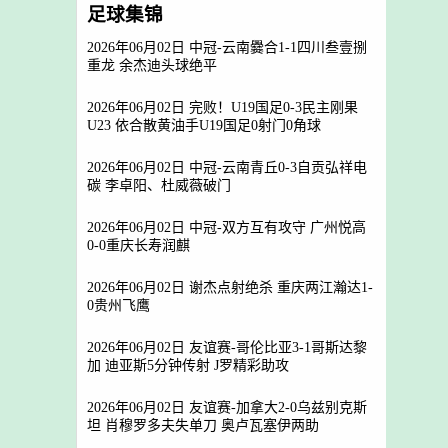
足球集锦
2026年06月02日 中冠-云南爨合1-1四川叁壹捌
重龙 余杰迪头球绝平
2026年06月02日 完败！U19国足0-3民主刚果
U23 依合散黄油手U19国足0射门0角球
2026年06月02日 中冠-云南青丘0-3自贡弘祥电
碳 李卓阳、杜威薇破门
2026年06月02日 中冠-双方互有攻守 广州悦高
0-0重庆长寿润麒
2026年06月02日 谢杰点射绝杀 重庆两江瀚达1-
0贵州飞鹰
2026年06月02日 友谊赛-哥伦比亚3-1哥斯达黎
加 迪亚斯5分钟传射 J罗精彩助攻
2026年06月02日 友谊赛-加拿大2-0乌兹别克斯
坦 肖穆罗多夫失单刀 奥卢瓦塞伊两助