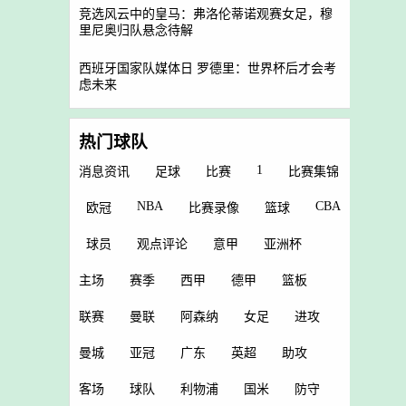
竞选风云中的皇马：弗洛伦蒂诺观赛女足，穆
里尼奥归队悬念待解
西班牙国家队媒体日 罗德里：世界杯后才会考
虑未来
热门球队
1
消息资讯
足球
比赛
比赛集锦
NBA
CBA
欧冠
比赛录像
篮球
球员
观点评论
意甲
亚洲杯
主场
赛季
西甲
德甲
篮板
联赛
曼联
阿森纳
女足
进攻
曼城
亚冠
广东
英超
助攻
客场
球队
利物浦
国米
防守