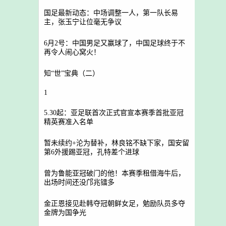
国足最新动态：中场调整一人，第一队长易
主，张玉宁让位毫无争议
6月2号：中国男足又赢球了，中国足球终于不
再令人闹心窝火！
知“世”宝典（二）
1
5.30起：亚足联首次正式官宣本赛季首批亚冠
精英赛准入名单
暂未续约+沦为替补，林良铭不缺下家，国安留
第6外援踢亚冠，孔特差个进球
曾为鲁能亚冠破门的他！本赛季租借海牛后，
出场时间还没邝兆镭多
金正恩接见赴韩夺冠朝鲜女足，勉励队员多夺
金牌为国争光