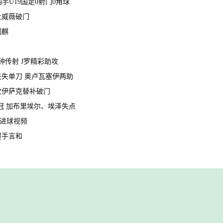
黄油手U19国足0射门0角球
、杜威薇破门
润麒
分钟传射 J罗精彩助攻
多夫失单刀 奥卢瓦塞伊两助
助攻伊萨克替补破门
夺冠 加布里埃尔、埃泽失点
纳 进球视频
方握手言和