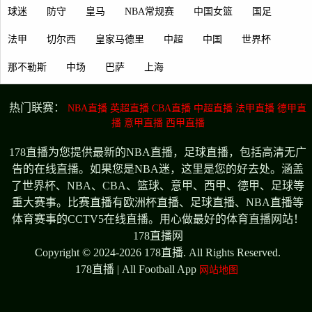
球迷
防守
皇马
NBA常规赛
中国女篮
国足
法甲
切尔西
皇家马德里
中超
中国
世界杯
那不勒斯
中场
巴萨
上海
热门联赛：
NBA直播
英超直播
CBA直播
中超直播
法甲直播
德甲直
播
意甲直播
西甲直播
178直播为您提供最新的NBA直播，足球直播，包括高清无广
告的在线直播。如果您是NBA迷，这里是您的好去处。涵盖
了世界杯、NBA、CBA、篮球、意甲、西甲、德甲、足球等
重大赛事。比赛直播有欧洲杯直播、足球直播、NBA直播等
体育赛事的CCTV5在线直播。用心做最好的体育直播网站！
178直播网
Copyright © 2024-2026 178直播. All Rights Reserved.
178直播 | All Football App
网站地图