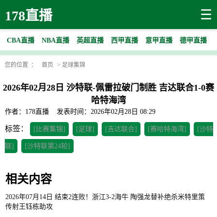
☰
178直播
CBA直播
NBA直播
英超直播
西甲直播
意甲直播
德甲直播
您的位置 ：
首页
>
足球集锦
2026年02月28日 沙特联-佩雷拉破门制胜 吉达联合1-0赛
哈特海湾
作者：178直播
发表时间：2026年02月28日 08:29
标签：
[比赛集锦]
[足球]
[吉达联合]
[赛哈特海湾]
[沙特
联]
[沙特联第24轮]
相关内容
2026年07月14日 结束2连败！浙江3-2海牛 陶强龙替补绝杀米特里策
传射王钰栋助攻