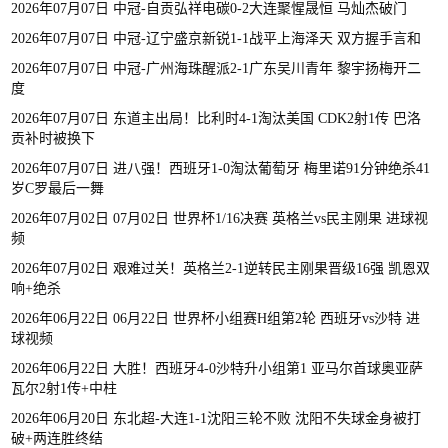
2026年07月07日 中冠-自贡弘祥电碳0-2大连聚惺晟恒 马灿杰破门
2026年07月07日 中冠-辽宁盛京新锐1-1战平上海泽天 双方握手言和
2026年07月07日 中冠-广州海珠醒派2-1广东吴川青年 黎宇扬梅开二
度
2026年07月07日 东道主出局！比利时4-1淘汰美国 CDK2射1传 巴洛
贡补时被换下
2026年07月07日 进八强！西班牙1-0淘汰葡萄牙 梅里诺91分钟绝杀41
岁C罗最后一舞
2026年07月02日 07月02日 世界杯1/16决赛 英格兰vs民主刚果 进球视
频
2026年07月02日 艰难过关！英格兰2-1逆转民主刚果晋级16强 凯恩双
响+绝杀
2026年06月22日 06月22日 世界杯小组赛H组第2轮 西班牙vs沙特 进
球视频
2026年06月22日 大胜！西班牙4-0沙特升小组第1 亚马尔首球奥亚萨
瓦尔2射1传+中柱
2026年06月20日 东北超-大连1-1沈阳三轮不败 沈阳不失球金身被打
破+两连胜终结