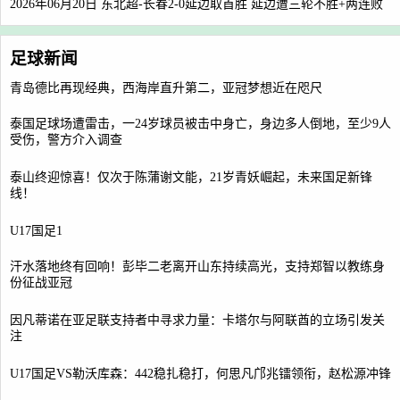
2026年06月20日 东北超-长春2-0延边取首胜 延边遭三轮不胜+两连败
足球新闻
青岛德比再现经典，西海岸直升第二，亚冠梦想近在咫尺
泰国足球场遭雷击，一24岁球员被击中身亡，身边多人倒地，至少9人
受伤，警方介入调查
泰山终迎惊喜！仅次于陈蒲谢文能，21岁青妖崛起，未来国足新锋
线！
U17国足1
汗水落地终有回响！彭毕二老离开山东持续高光，支持郑智以教练身
份征战亚冠
因凡蒂诺在亚足联支持者中寻求力量：卡塔尔与阿联酋的立场引发关
注
U17国足VS勒沃库森：442稳扎稳打，何思凡邝兆镭领衔，赵松源冲锋