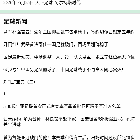
2026年05月25日 天下足球-阿尔特塔时代
足球新闻
蓝军补强官宣！爱尔兰国脚麦凯布告别枪手，签约切尔西锁定五年约
开门红！武磊首进邵佳一国足就破门，百场里程碑稳了
国足最新动态：中场调整一人，第一队长易主，张玉宁让位毫无争议
6月2号：中国男足又赢球了，中国足球终于不再令人闹心窝火！
知“世”宝典（二）
1
5.30起：亚足联首次正式官宣本赛季首批亚冠精英赛准入名单
暂未续约+沦为替补，林良铭不缺下家，国安留第6外援踢亚冠，孔特
差个进球
曾为鲁能亚冠破门的他！本赛季租借海牛后，出场时间还没邝兆镭多