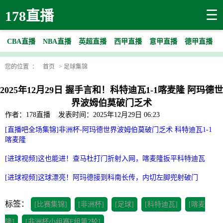
☰
178直播
CBA直播
NBA直播
英超直播
西甲直播
意甲直播
德甲直播
您的位置 ：
首页
>
足球集锦
2025年12月29日 握手言和！科特迪瓦1-1喀麦隆 阿玛德世
界波姆伯莫破门乏术
作者：178直播
发表时间：2025年12月29日 06:23
[直播吧全场集锦]非洲杯-阿玛德世界波姆伯莫破门乏术 科特迪瓦1-1
喀麦隆
[进球视频]这也能进！查马杜打门折射入网，喀麦隆扳平科特迪瓦
[进球视频]这球漂亮！阿玛德接到科南长传，内切左脚兜射破门
标签：
[比赛集锦]
[非洲杯]
[足球]
[科特迪瓦]
[喀麦
隆]
[非洲杯小组赛F组第2轮]