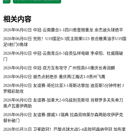
相关内容
2026年06月02日 中冠-云南爨合1-1四川叁壹捌重龙 余杰迪头球绝平
2026年06月02日 完败！U19国足0-3民主刚果U23 依合散黄油手U19国
足0射门0角球
2026年06月02日 中冠-云南青丘0-3自贡弘祥电碳 李卓阳、杜威薇破
门
2026年06月02日 中冠-双方互有攻守 广州悦高0-0重庆长寿润麒
2026年06月02日 谢杰点射绝杀 重庆两江瀚达1-0贵州飞鹰
2026年06月02日 友谊赛-哥伦比亚3-1哥斯达黎加 迪亚斯5分钟传射 J
罗精彩助攻
2026年06月02日 友谊赛-加拿大2-0乌兹别克斯坦 肖穆罗多夫失单刀
奥卢瓦塞伊两助
2026年06月02日 友谊赛-挪威3-1瑞典 拉森双响莱尔森两助攻伊萨克
替补破门
2026年05月31日 卫冕欧冠！巴黎点球大战5-4击败阿森纳夺冠 加布里