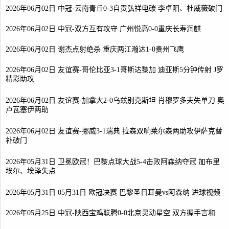
2026年06月02日 中冠-云南青丘0-3自贡弘祥电碳 李卓阳、杜威薇破门
2026年06月02日 中冠-双方互有攻守 广州悦高0-0重庆长寿润麒
2026年06月02日 谢杰点射绝杀 重庆两江瀚达1-0贵州飞鹰
2026年06月02日 友谊赛-哥伦比亚3-1哥斯达黎加 迪亚斯5分钟传射 J罗
精彩助攻
2026年06月02日 友谊赛-加拿大2-0乌兹别克斯坦 肖穆罗多夫失单刀 奥
卢瓦塞伊两助
2026年06月02日 友谊赛-挪威3-1瑞典 拉森双响莱尔森两助攻伊萨克替
补破门
2026年05月31日 卫冕欧冠！巴黎点球大战5-4击败阿森纳夺冠 加布里
埃尔、埃泽失点
2026年05月31日 05月31日 欧冠决赛 巴黎圣日耳曼vs阿森纳 进球视频
2026年05月25日 中冠-陕西宝鸡联腾0-0北京灵动星空 双方握手言和