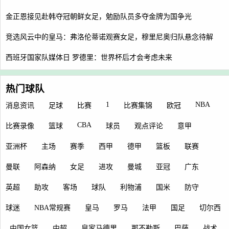
金正恩接见赴韩夺冠朝鲜女足，勉励队员多夺金牌为国争光
竞选风云中的皇马：弗洛伦蒂诺观赛女足，穆里尼奥归队悬念待解
西班牙国家队媒体日 罗德里：世界杯后才会考虑未来
热门球队
1
NBA
消息资讯
足球
比赛
比赛集锦
欧冠
CBA
比赛录像
篮球
球员
观点评论
意甲
亚洲杯
主场
赛季
西甲
德甲
篮板
联赛
曼联
阿森纳
女足
进攻
曼城
亚冠
广东
英超
助攻
客场
球队
利物浦
国米
防守
球迷
NBA常规赛
皇马
罗马
法甲
国足
切尔西
中国女篮
中超
皇家马德里
那不勒斯
巴萨
战术