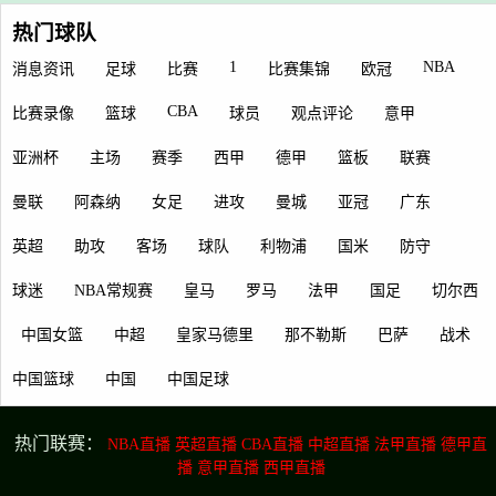
热门球队
1
NBA
消息资讯
足球
比赛
比赛集锦
欧冠
CBA
比赛录像
篮球
球员
观点评论
意甲
亚洲杯
主场
赛季
西甲
德甲
篮板
联赛
曼联
阿森纳
女足
进攻
曼城
亚冠
广东
英超
助攻
客场
球队
利物浦
国米
防守
球迷
NBA常规赛
皇马
罗马
法甲
国足
切尔西
中国女篮
中超
皇家马德里
那不勒斯
巴萨
战术
中国篮球
中国
中国足球
热门联赛：
NBA直播
英超直播
CBA直播
中超直播
法甲直播
德甲直
播
意甲直播
西甲直播