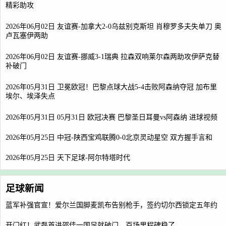
精彩助攻
2026年06月02日 友谊赛-加拿大2-0乌兹别克斯坦 肖穆罗多夫失单刀 奥
卢瓦塞伊两助
2026年06月02日 友谊赛-挪威3-1瑞典 拉森双响莱尔森两助攻伊萨克替
补破门
2026年05月31日 卫冕欧冠！巴黎点球大战5-4击败阿森纳夺冠 加布里
埃尔、埃泽失点
2026年05月31日 05月31日 欧冠决赛 巴黎圣日耳曼vs阿森纳 进球视频
2026年05月25日 中冠-陕西宝鸡联腾0-0北京灵动星空 双方握手言和
2026年05月25日 天下足球-阿尔特塔时代
足球新闻
蓝军补强官宣！爱尔兰国脚麦凯布告别枪手，签约切尔西锁定五年约
开门红！武磊首进邵佳一国足就破门，百场里程碑稳了