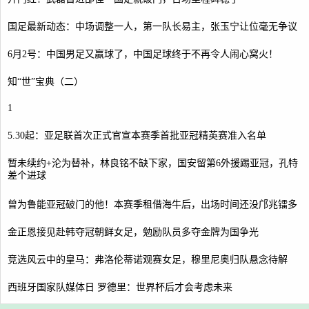
国足最新动态：中场调整一人，第一队长易主，张玉宁让位毫无争议
6月2号：中国男足又赢球了，中国足球终于不再令人闹心窝火！
知“世”宝典（二）
1
5.30起：亚足联首次正式官宣本赛季首批亚冠精英赛准入名单
暂未续约+沦为替补，林良铭不缺下家，国安留第6外援踢亚冠，孔特
差个进球
曾为鲁能亚冠破门的他！本赛季租借海牛后，出场时间还没邝兆镭多
金正恩接见赴韩夺冠朝鲜女足，勉励队员多夺金牌为国争光
竞选风云中的皇马：弗洛伦蒂诺观赛女足，穆里尼奥归队悬念待解
西班牙国家队媒体日 罗德里：世界杯后才会考虑未来