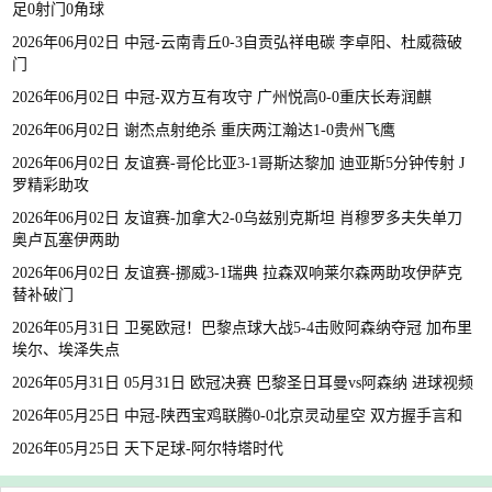
足0射门0角球
2026年06月02日 中冠-云南青丘0-3自贡弘祥电碳 李卓阳、杜威薇破
门
2026年06月02日 中冠-双方互有攻守 广州悦高0-0重庆长寿润麒
2026年06月02日 谢杰点射绝杀 重庆两江瀚达1-0贵州飞鹰
2026年06月02日 友谊赛-哥伦比亚3-1哥斯达黎加 迪亚斯5分钟传射 J
罗精彩助攻
2026年06月02日 友谊赛-加拿大2-0乌兹别克斯坦 肖穆罗多夫失单刀
奥卢瓦塞伊两助
2026年06月02日 友谊赛-挪威3-1瑞典 拉森双响莱尔森两助攻伊萨克
替补破门
2026年05月31日 卫冕欧冠！巴黎点球大战5-4击败阿森纳夺冠 加布里
埃尔、埃泽失点
2026年05月31日 05月31日 欧冠决赛 巴黎圣日耳曼vs阿森纳 进球视频
2026年05月25日 中冠-陕西宝鸡联腾0-0北京灵动星空 双方握手言和
2026年05月25日 天下足球-阿尔特塔时代