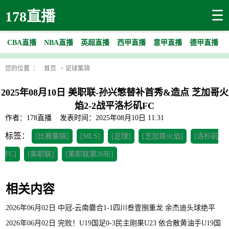
☰
178直播
CBA直播
NBA直播
英超直播
西甲直播
意甲直播
德甲直播
您的位置 ：
首页
>
足球集锦
2025年08月10日 美职联-孙兴慜替补首秀&造点 芝加哥火
焰2-2战平洛杉矶FC
作者：178直播
发表时间：2025年08月10日 11:31
标签：
[比赛集锦]
[MLS]
[足球]
[芝加哥火焰]
[洛杉矶
FC]
[美职联]
[美职联第26轮]
相关内容
2026年06月02日 中冠-云南爨合1-1四川叁壹捌重龙 余杰迪头球绝平
2026年06月02日 完败！U19国足0-3民主刚果U23 依合散黄油手U19国