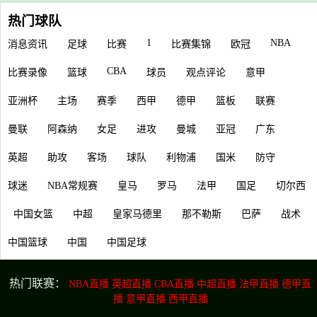
热门球队
1
NBA
消息资讯
足球
比赛
比赛集锦
欧冠
CBA
比赛录像
篮球
球员
观点评论
意甲
亚洲杯
主场
赛季
西甲
德甲
篮板
联赛
曼联
阿森纳
女足
进攻
曼城
亚冠
广东
英超
助攻
客场
球队
利物浦
国米
防守
球迷
NBA常规赛
皇马
罗马
法甲
国足
切尔西
中国女篮
中超
皇家马德里
那不勒斯
巴萨
战术
中国篮球
中国
中国足球
热门联赛：
NBA直播
英超直播
CBA直播
中超直播
法甲直播
德甲直
播
意甲直播
西甲直播