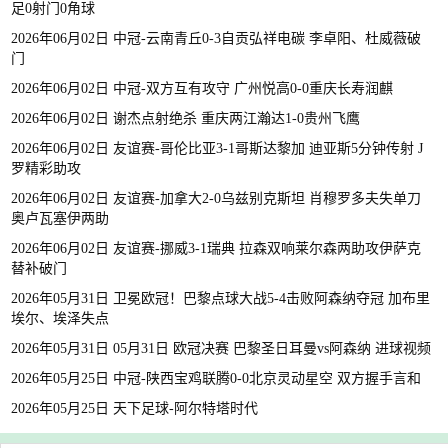
足0射门0角球
2026年06月02日 中冠-云南青丘0-3自贡弘祥电碳 李卓阳、杜威薇破
门
2026年06月02日 中冠-双方互有攻守 广州悦高0-0重庆长寿润麒
2026年06月02日 谢杰点射绝杀 重庆两江瀚达1-0贵州飞鹰
2026年06月02日 友谊赛-哥伦比亚3-1哥斯达黎加 迪亚斯5分钟传射 J
罗精彩助攻
2026年06月02日 友谊赛-加拿大2-0乌兹别克斯坦 肖穆罗多夫失单刀
奥卢瓦塞伊两助
2026年06月02日 友谊赛-挪威3-1瑞典 拉森双响莱尔森两助攻伊萨克
替补破门
2026年05月31日 卫冕欧冠！巴黎点球大战5-4击败阿森纳夺冠 加布里
埃尔、埃泽失点
2026年05月31日 05月31日 欧冠决赛 巴黎圣日耳曼vs阿森纳 进球视频
2026年05月25日 中冠-陕西宝鸡联腾0-0北京灵动星空 双方握手言和
2026年05月25日 天下足球-阿尔特塔时代