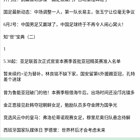
国足最新动态：中场调整一人，第一队长易主，张玉宁让位毫无争议
6月2号：中国男足又赢球了，中国足球终于不再令人闹心窝火！
知“世”宝典（二）
1
5.30起：亚足联首次正式官宣本赛季首批亚冠精英赛准入名单
暂未续约+沦为替补，林良铭不缺下家，国安留第6外援踢亚冠，孔特
差个进球
曾为鲁能亚冠破门的他！本赛季租借海牛后，出场时间还没邝兆镭多
金正恩接见赴韩夺冠朝鲜女足，勉励队员多夺金牌为国争光
竞选风云中的皇马：弗洛伦蒂诺观赛女足，穆里尼奥归队悬念待解
西班牙国家队媒体日 罗德里：世界杯后才会考虑未来