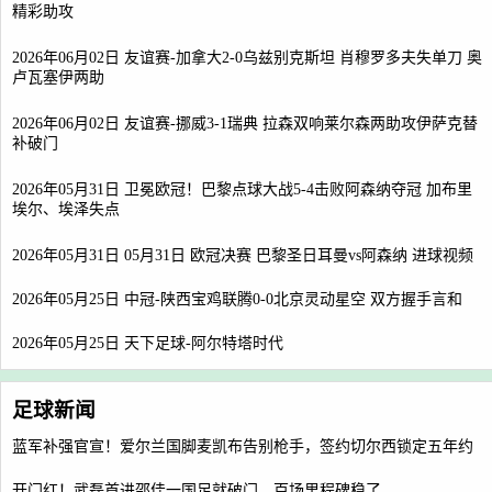
精彩助攻
2026年06月02日 友谊赛-加拿大2-0乌兹别克斯坦 肖穆罗多夫失单刀 奥
卢瓦塞伊两助
2026年06月02日 友谊赛-挪威3-1瑞典 拉森双响莱尔森两助攻伊萨克替
补破门
2026年05月31日 卫冕欧冠！巴黎点球大战5-4击败阿森纳夺冠 加布里
埃尔、埃泽失点
2026年05月31日 05月31日 欧冠决赛 巴黎圣日耳曼vs阿森纳 进球视频
2026年05月25日 中冠-陕西宝鸡联腾0-0北京灵动星空 双方握手言和
2026年05月25日 天下足球-阿尔特塔时代
足球新闻
蓝军补强官宣！爱尔兰国脚麦凯布告别枪手，签约切尔西锁定五年约
开门红！武磊首进邵佳一国足就破门，百场里程碑稳了