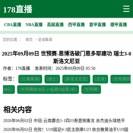
☰
178直播
CBA直播
NBA直播
英超直播
西甲直播
意甲直播
德甲直播
您的位置 ：
首页
>
足球集锦
2025年09月09日 世预赛-恩博洛破门恩多耶建功 瑞士3-0
斯洛文尼亚
作者：178直播
发表时间：2025年09月09日 05:50
标签：
[比赛集锦]
[瑞士]
[斯洛文尼亚]
[足球]
[世预赛欧
洲区]
[世预赛欧洲区小组赛B组第2轮]
[世预赛]
相关内容
2026年06月02日 中冠-云南爨合1-1四川叁壹捌重龙 余杰迪头球绝平
2026年06月02日 完败！U19国足0-3民主刚果U23 依合散黄油手U19国