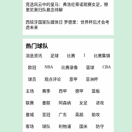
竞选风云中的皇马：弗洛伦蒂诺观赛女足，穆
里尼奥归队悬念待解
西班牙国家队媒体日 罗德里：世界杯后才会考
虑未来
热门球队
1
消息资讯
足球
比赛
比赛集锦
NBA
CBA
欧冠
比赛录像
篮球
球员
观点评论
意甲
亚洲杯
主场
赛季
西甲
德甲
篮板
联赛
曼联
阿森纳
女足
进攻
曼城
亚冠
广东
英超
助攻
客场
球队
利物浦
国米
防守