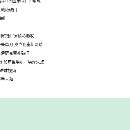
黄油手U19国足0射门0角球
、杜威薇破门
润麒
分钟传射 J罗精彩助攻
多夫失单刀 奥卢瓦塞伊两助
助攻伊萨克替补破门
夺冠 加布里埃尔、埃泽失点
纳 进球视频
方握手言和