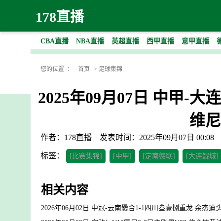
178直播
CBA直播
NBA直播
英超直播
西甲直播
意甲直播
您的位置 ：
首页
>
足球集锦
2025年09月07日 中甲
维尼
作者：178直播
发表时间：2025年09月07日 00:08
标签：
[比赛集锦]
[中甲]
[定南赣联]
[大连鲲城]
相关内容
2026年06月02日 中冠-云南爨合1-1四川叁壹捌重龙 余杰