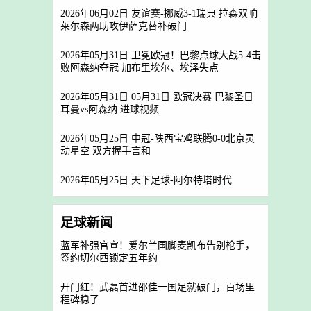
2026年06月02日 友谊赛-挪威3-1瑞典 拉森双响
莱尔森两助攻伊萨克替补破门
2026年05月31日 卫冕欧冠！巴黎点球大战5-4击
败阿森纳夺冠 加布里埃尔、埃泽失点
2026年05月31日 05月31日 欧冠决赛 巴黎圣日
耳曼vs阿森纳 进球视频
2026年05月25日 中冠-陕西宝鸡联腾0-0北京灵
动星空 双方握手言和
2026年05月25日 天下足球-阿尔特塔时代
足球新闻
蓝军补强官宣！爱尔兰国脚麦凯布告别枪手，
签约切尔西锁定五年约
开门红！武磊首进邵佳一国足就破门，百场里
程碑稳了