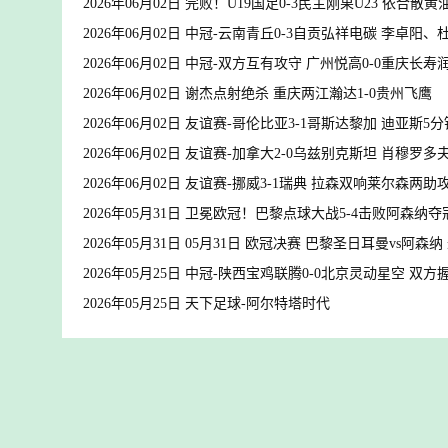
2026年06月02日 完败！U19国足0-3民主刚果U23 依合散
2026年06月02日 中冠-云南青丘0-3自贡弘祥电碳 李卓阳
2026年06月02日 中冠-双方互有攻守 广州悦高0-0重庆长寿
2026年06月02日 谢杰点射绝杀 重庆两江瀚达1-0贵州飞鹰
2026年06月02日 友谊赛-哥伦比亚3-1哥斯达黎加 迪亚斯5
2026年06月02日 友谊赛-加拿大2-0乌兹别克斯坦 肖穆罗
2026年06月02日 友谊赛-挪威3-1瑞典 拉森双响莱尔森两
2026年05月31日 卫冕欧冠！巴黎点球大战5-4击败阿森纳
2026年05月31日 05月31日 欧冠决赛 巴黎圣日耳曼vs阿森
2026年05月25日 中冠-陕西宝鸡联腾0-0北京灵动星空 双
2026年05月25日 天下足球-阿尔特塔时代