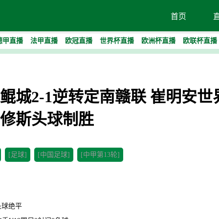
首页
德甲直播
法甲直播
欧冠直播
世界杯直播
欧洲杯直播
欧联杯直播
-大连鲲城2-1逆转定南赣联 崔明安
修斯头球制胜
[足球]
[中国足球]
[中甲第13轮]
迪头球绝平