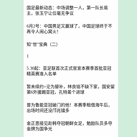
国足最新动态：中场调整一人，第一队长易
主，张玉宁让位毫无争议
6月2号：中国男足又赢球了，中国足球终于不
再令人闹心窝火！
知“世”宝典（二）
1
5.30起：亚足联首次正式官宣本赛季首批亚冠
精英赛准入名单
暂未续约+沦为替补，林良铭不缺下家，国安留
第6外援踢亚冠，孔特差个进球
曾为鲁能亚冠破门的他！本赛季租借海牛后，
出场时间还没邝兆镭多
金正恩接见赴韩夺冠朝鲜女足，勉励队员多夺
金牌为国争光