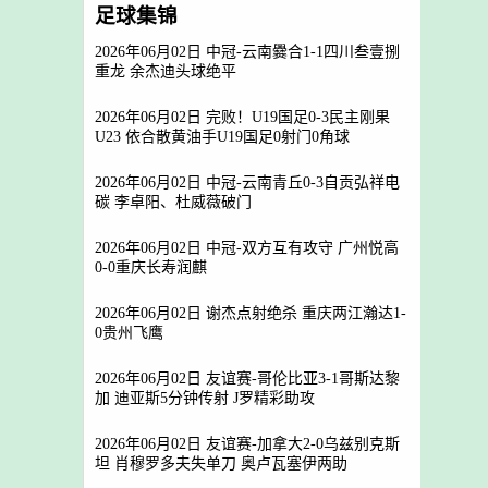
足球集锦
2026年06月02日 中冠-云南爨合1-1四川叁壹捌
重龙 余杰迪头球绝平
2026年06月02日 完败！U19国足0-3民主刚果
U23 依合散黄油手U19国足0射门0角球
2026年06月02日 中冠-云南青丘0-3自贡弘祥电
碳 李卓阳、杜威薇破门
2026年06月02日 中冠-双方互有攻守 广州悦高
0-0重庆长寿润麒
2026年06月02日 谢杰点射绝杀 重庆两江瀚达1-
0贵州飞鹰
2026年06月02日 友谊赛-哥伦比亚3-1哥斯达黎
加 迪亚斯5分钟传射 J罗精彩助攻
2026年06月02日 友谊赛-加拿大2-0乌兹别克斯
坦 肖穆罗多夫失单刀 奥卢瓦塞伊两助