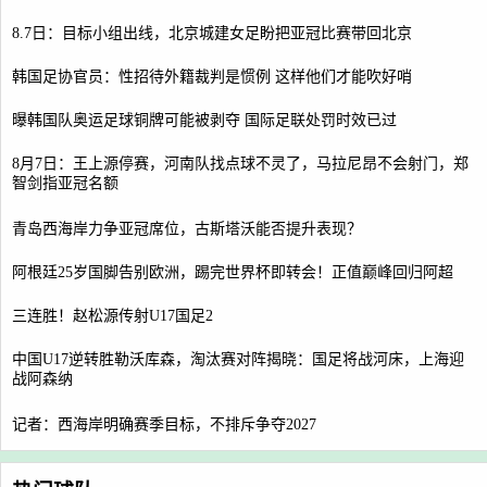
8.7日：目标小组出线，北京城建女足盼把亚冠比赛带回北京
韩国足协官员：性招待外籍裁判是惯例 这样他们才能吹好哨
曝韩国队奥运足球铜牌可能被剥夺 国际足联处罚时效已过
8月7日：王上源停赛，河南队找点球不灵了，马拉尼昂不会射门，郑
智剑指亚冠名额
青岛西海岸力争亚冠席位，古斯塔沃能否提升表现？
阿根廷25岁国脚告别欧洲，踢完世界杯即转会！正值巅峰回归阿超
三连胜！赵松源传射U17国足2
中国U17逆转胜勒沃库森，淘汰赛对阵揭晓：国足将战河床，上海迎
战阿森纳
记者：西海岸明确赛季目标，不排斥争夺2027