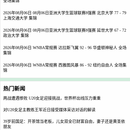
全场集锦
2026年08月06日 08月06日亚洲大学生篮球联赛8强赛 北京大学 77 - 79
上海交通大学 集锦
2026年08月06日 08月06日亚洲大学生篮球联赛8强赛 延世大学 67 - 72
政治大学 集锦
2026年08月06日 WNBA常规赛 达拉斯飞翼 92 - 96 华盛顿神秘人 全场
集锦
2026年08月06日 WNBA常规赛 西雅图风暴 86 - 92 纽约自由人 全场集
锦
热门新闻
两战遭遇惨败 U20女足迎接挑战，世界杯出线压力重重
对U20女足主教练王军近日接受媒体采访对话的解读
39岁前国足：开茶馆当老板，儿女双全已财富自由，妻子还是黄圣依
朋友