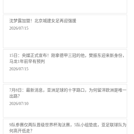
沈梦露加盟！北京城建女足再迎强援
2026/07/15
15日：央媒正式宣布！刚拿德甲三冠的他，樊振东迎来新身份，
马龙1年前早有预判
2026/07/15
7月8日：最新消息，亚洲足球的十字路口，为何留洋欧洲是唯一
出路？
2026/07/10
9队参赛仅两队晋级世界杯淘汰赛，5队小组垫底，亚足联球队为
何高开低走？