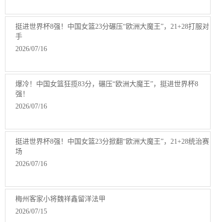
挺进世界杯8强！中国女篮23分碾压“欧洲大魔王”，21+28打服对
手
2026/07/16
爆冷！中国女篮狂揽83分，碾压“欧洲大魔王”，挺进世界杯8
强！
2026/07/16
挺进世界杯8强！中国女篮23分掀翻“欧洲大魔王”，21+28统治赛
场
2026/07/16
梅州客家小将魏祥鑫留洋法甲
2026/07/15