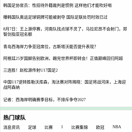
韩国足协官员：性招待外籍裁判是惯例 这样他们才能吹好哨
曝韩国队奥运足球铜牌可能被剥夺 国际足联处罚时效已过
8月7日：王上源停赛，河南队找点球不灵了，马拉尼昂不会射门，郑
智剑指亚冠名额
青岛西海岸力争亚冠席位，古斯塔沃能否提升表现？
阿根廷25岁国脚告别欧洲，踢完世界杯即转会！正值巅峰回归阿超
三连胜！赵松源传射U17国足2
中国U17逆转胜勒沃库森，淘汰赛对阵揭晓：国足将战河床，上海迎
战阿森纳
记者：西海岸明确赛季目标，不排斥争夺2027
热门球队
1
NBA
消息资讯
足球
比赛
比赛集锦
欧冠