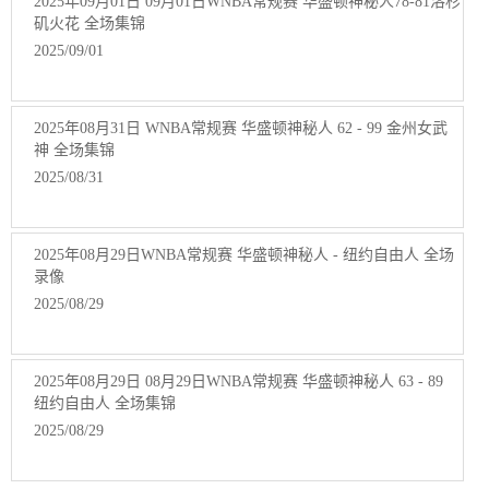
2025年09月01日 09月01日WNBA常规赛 华盛顿神秘人78-81洛杉
矶火花 全场集锦
2025/09/01
2025年08月31日 WNBA常规赛 华盛顿神秘人 62 - 99 金州女武
神 全场集锦
2025/08/31
2025年08月29日WNBA常规赛 华盛顿神秘人 - 纽约自由人 全场
录像
2025/08/29
2025年08月29日 08月29日WNBA常规赛 华盛顿神秘人 63 - 89
纽约自由人 全场集锦
2025/08/29