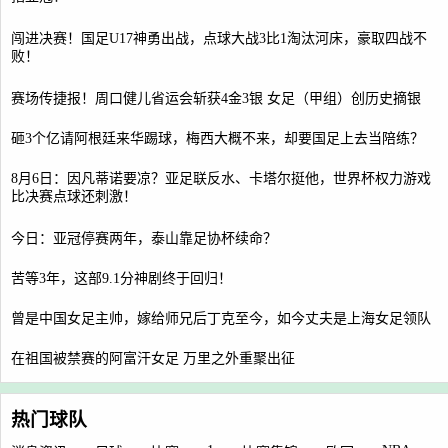
闯进决赛！国足U17神勇出战，点球大战3比1淘汰河床，豪取四战不
败！
赛场传捷报！周口健儿省运会斩获4金3银 女足（甲组）创历史摘银
砸3个亿请阿根廷来华踢球，梅西大概不来，却要国足上去当陪练？
8月6日：因凡蒂诺要凉？亚足联反水、卡塔尔挺他，世界杯权力游戏
比决赛点球还刺激！
今日：亚冠停赛两年，泰山靠足协杯续命？
苦等3年，这部9.1分神剧终于回归！
曾是中国女足主帅，嫁给师兄后丁克至今，如今丈夫是上海女足领队
在祖国被禁赛的阿富汗女足 万里之外重聚出征
热门球队