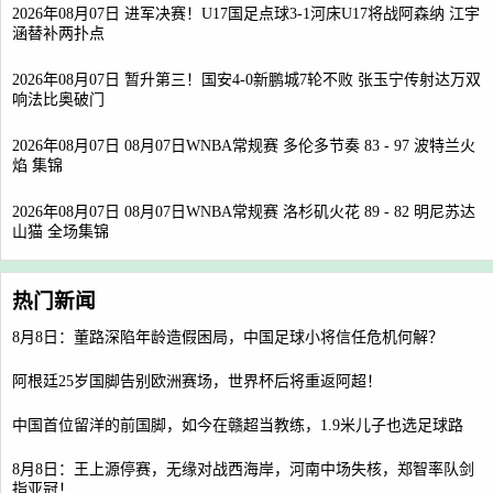
2026年08月07日 进军决赛！U17国足点球3-1河床U17将战阿森纳 江宇
涵替补两扑点
2026年08月07日 暂升第三！国安4-0新鹏城7轮不败 张玉宁传射达万双
响法比奥破门
2026年08月07日 08月07日WNBA常规赛 多伦多节奏 83 - 97 波特兰火
焰 集锦
2026年08月07日 08月07日WNBA常规赛 洛杉矶火花 89 - 82 明尼苏达
山猫 全场集锦
热门新闻
8月8日：董路深陷年龄造假困局，中国足球小将信任危机何解？
阿根廷25岁国脚告别欧洲赛场，世界杯后将重返阿超！
中国首位留洋的前国脚，如今在赣超当教练，1.9米儿子也选足球路
8月8日：王上源停赛，无缘对战西海岸，河南中场失核，郑智率队剑
指亚冠！