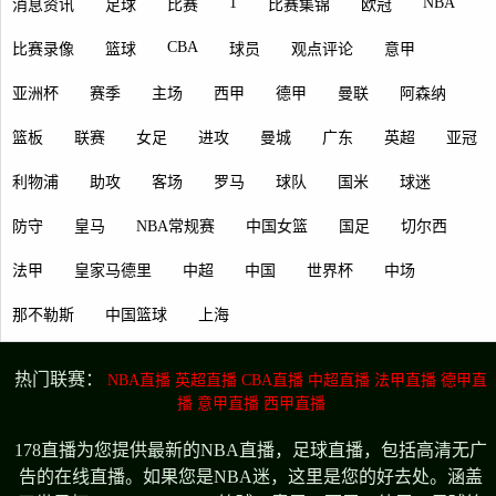
1
NBA
消息资讯
足球
比赛
比赛集锦
欧冠
CBA
比赛录像
篮球
球员
观点评论
意甲
亚洲杯
赛季
主场
西甲
德甲
曼联
阿森纳
篮板
联赛
女足
进攻
曼城
广东
英超
亚冠
利物浦
助攻
客场
罗马
球队
国米
球迷
防守
皇马
NBA常规赛
中国女篮
国足
切尔西
法甲
皇家马德里
中超
中国
世界杯
中场
那不勒斯
中国篮球
上海
热门联赛：
NBA直播
英超直播
CBA直播
中超直播
法甲直播
德甲直
播
意甲直播
西甲直播
178直播为您提供最新的NBA直播，足球直播，包括高清无广
告的在线直播。如果您是NBA迷，这里是您的好去处。涵盖