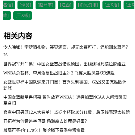
名信]
[球员]
[赵环宇]
[江西]
[消息资讯]
[王X旭]
[王X
雄]
[王X彬]
相关内容
令人唏嘘！李梦晒礼物，笑容满面，却无比赛可打，还能回女篮吗？
26
世界冠军开门黑！中国女篮首战惜败德国，出线还得死磕拉脱维亚
WNBA总裁杯：李月汝复出战旧主2+2 飞翼大胜风暴获3连胜
女篮世界杯中国队迎来开门黑！首秀失利德国：G2战又击完胜欧洲
劲旅
中国女篮新星冉柯嘉 暂时放弃WNBA！选择加盟NCAA 人间清醒实
至名归
官宣中国男篮12人大名单！15岁小将砍18分11板，后卫线表现太拉跨
开拓者为何猛追字母哥 杨瀚森去雄鹿是好事？
最高可签4年1.79亿！曝哈滕下赛季会留雷霆