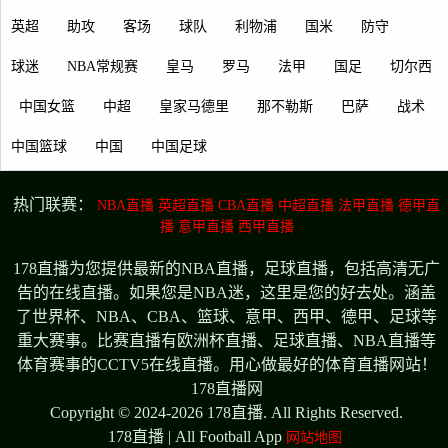
英超
助攻
客场
球队
利物浦
国米
防守
球迷
NBA常规赛
皇马
罗马
法甲
国足
切尔西
中国女篮
中超
皇家马德里
那不勒斯
巴萨
战术
中国篮球
中国
中国足球
热门联赛：
NBA直播
英超直播
CBA直播
中超直播
法甲直播
德甲直
播
意甲直播
西甲直播
178直播为您提供最新的NBA直播，足球直播，包括高清无广
告的在线直播。如果您是NBA迷，这里是您的好去处。涵盖
了世界杯、NBA、CBA、篮球、意甲、西甲、德甲、足球等
重大赛事。比赛直播有欧洲杯直播、足球直播、NBA直播等
体育赛事的CCTV5在线直播。用心做最好的体育直播网站！
178直播网
Copyright © 2024-2026 178直播. All Rights Reserved.
178直播 | All Football App
网站地图