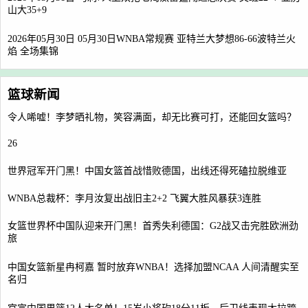
山大35+9
2026年05月30日 05月30日WNBA常规赛 亚特兰大梦想86-66波特兰火
焰 全场集锦
篮球新闻
令人唏嘘！李梦晒礼物，笑容满面，却无比赛可打，还能回女篮吗？
26
世界冠军开门黑！中国女篮首战惜败德国，出线还得死磕拉脱维亚
WNBA总裁杯：李月汝复出战旧主2+2 飞翼大胜风暴获3连胜
女篮世界杯中国队迎来开门黑！首秀失利德国：G2战又击完胜欧洲劲
旅
中国女篮新星冉柯嘉 暂时放弃WNBA！选择加盟NCAA 人间清醒实至
名归