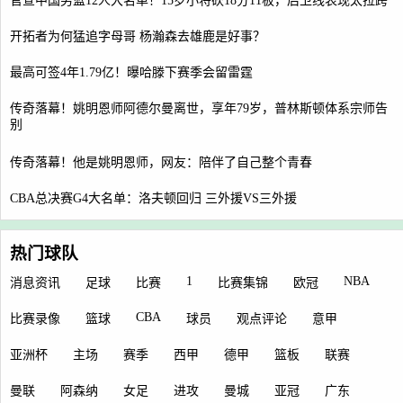
官宣中国男篮12人大名单！15岁小将砍18分11板，后卫线表现太拉跨
开拓者为何猛追字母哥 杨瀚森去雄鹿是好事？
最高可签4年1.79亿！曝哈滕下赛季会留雷霆
传奇落幕！姚明恩师阿德尔曼离世，享年79岁，普林斯顿体系宗师告
别
传奇落幕！他是姚明恩师，网友：陪伴了自己整个青春
CBA总决赛G4大名单：洛夫顿回归 三外援VS三外援
热门球队
1
NBA
消息资讯
足球
比赛
比赛集锦
欧冠
CBA
比赛录像
篮球
球员
观点评论
意甲
亚洲杯
主场
赛季
西甲
德甲
篮板
联赛
曼联
阿森纳
女足
进攻
曼城
亚冠
广东