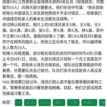
容是NBL江西某职业篮球俱乐部的9名队员（经我核实，完整
版为10人）向俱乐部讨要薪水，他们在信中写道：“俱乐部始
终拖欠中国球员工资及其他费用不予支付偿还……导致我们
中国球员和家人的基本生活都无法保障。”
经过辨认和核实，图片上的9名球员是王X彬、王X旭、王X
雄、赵X满、梁X淇、吴X仑、李X涛、荣X浩、林X森，其中
不乏原CBA球员。据我向知情人了解，原CBA球员刘X鹏虽
然不在网传的图片上，但他之后也参与了联名，所以最终联
名人数为10人。
知情人向我透露，部分联名球员的合同开始时间为4月1日截
止今日8月1日，目前，大部分球员只领到一个月工资甚至不
满一个月，其他本土球员也是如此。球队出征客场路途中的
餐费，也需要队员自己垫付。队员们多次去找投资人商议发
薪事宜，都一拖再拖。
NBL常规赛已经过半，球员们担心若不能在赛季期间拿到工
资，等赛季结束后讨要将更加困难。目前，他们正尝试用其
他渠道讨要工资。
标签：
[1]
[生活]
[CBA]
[图片]
[工资]
[知情人]
[联