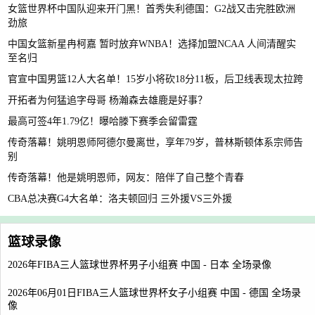
女篮世界杯中国队迎来开门黑！首秀失利德国：G2战又击完胜欧洲
劲旅
中国女篮新星冉柯嘉 暂时放弃WNBA！选择加盟NCAA 人间清醒实
至名归
官宣中国男篮12人大名单！15岁小将砍18分11板，后卫线表现太拉跨
开拓者为何猛追字母哥 杨瀚森去雄鹿是好事？
最高可签4年1.79亿！曝哈滕下赛季会留雷霆
传奇落幕！姚明恩师阿德尔曼离世，享年79岁，普林斯顿体系宗师告
别
传奇落幕！他是姚明恩师，网友：陪伴了自己整个青春
CBA总决赛G4大名单：洛夫顿回归 三外援VS三外援
篮球录像
2026年FIBA三人篮球世界杯男子小组赛 中国 - 日本 全场录像
2026年06月01日FIBA三人篮球世界杯女子小组赛 中国 - 德国 全场录
像