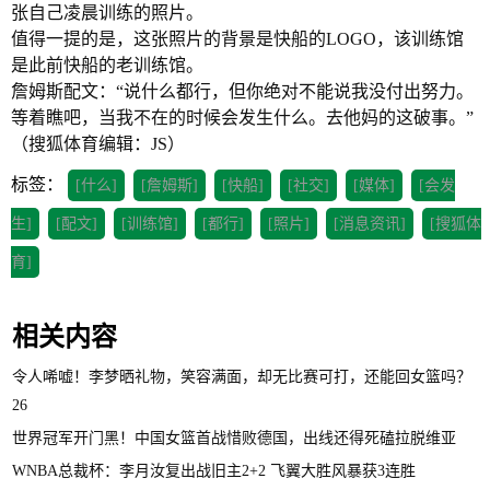
张自己凌晨训练的照片。
值得一提的是，这张照片的背景是快船的LOGO，该训练馆
是此前快船的老训练馆。
詹姆斯配文：“说什么都行，但你绝对不能说我没付出努力。
等着瞧吧，当我不在的时候会发生什么。去他妈的这破事。”
（搜狐体育编辑：JS）
标签：
[什么]
[詹姆斯]
[快船]
[社交]
[媒体]
[会发
生]
[配文]
[训练馆]
[都行]
[照片]
[消息资讯]
[搜狐体
育]
相关内容
令人唏嘘！李梦晒礼物，笑容满面，却无比赛可打，还能回女篮吗？
26
世界冠军开门黑！中国女篮首战惜败德国，出线还得死磕拉脱维亚
WNBA总裁杯：李月汝复出战旧主2+2 飞翼大胜风暴获3连胜