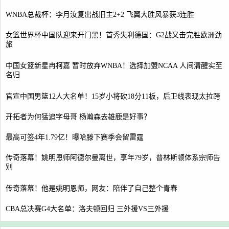
WNBA总裁杯：李月汝复出战旧主2+2 飞翼大胜风暴获3连胜
女篮世界杯中国队迎来开门黑！首秀失利德国：G2战又击完胜欧洲劲
旅
中国女篮新星冉柯嘉 暂时放弃WNBA！选择加盟NCAA 人间清醒实至
名归
官宣中国男篮12人大名单！15岁小将砍18分11板，后卫线表现太拉跨
开拓者为何猛追字母哥 杨瀚森去雄鹿是好事？
最高可签4年1.79亿！曝哈滕下赛季会留雷霆
传奇落幕！姚明恩师阿德尔曼离世，享年79岁，普林斯顿体系宗师告
别
传奇落幕！他是姚明恩师，网友：陪伴了自己整个青春
CBA总决赛G4大名单：洛夫顿回归 三外援VS三外援