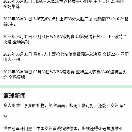
2026年06月01日 FIBA三人篮球世界杯女子小组赛 中国 14 - 21 德国
全场集锦
2026年05月31日 3-0夺冠军点！上海33分大胜广厦 张镇麟23+9+6 孙铭
徽8中2
2026年05月31日 05月31日WNBA常规赛 印第安纳狂热84 - 100波特兰
火焰 全场集锦
2026年05月31日 马刺7人上双抢七淘汰雷霆闯进总决赛 文班22+7 亚历
山大35+9
2026年05月30日 05月30日WNBA常规赛 亚特兰大梦想86-66波特兰火
焰 全场集锦
篮球新闻
令人唏嘘！李梦晒礼物，笑容满面，却无比赛可打，还能回女篮吗？
26
世界冠军开门黑！中国女篮首战惜败德国，出线还得死磕拉脱维亚