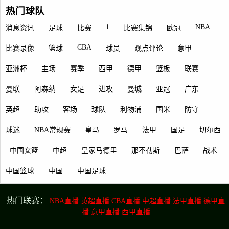
热门球队
1
NBA
消息资讯
足球
比赛
比赛集锦
欧冠
CBA
比赛录像
篮球
球员
观点评论
意甲
亚洲杯
主场
赛季
西甲
德甲
篮板
联赛
曼联
阿森纳
女足
进攻
曼城
亚冠
广东
英超
助攻
客场
球队
利物浦
国米
防守
球迷
NBA常规赛
皇马
罗马
法甲
国足
切尔西
中国女篮
中超
皇家马德里
那不勒斯
巴萨
战术
中国篮球
中国
中国足球
热门联赛：
NBA直播
英超直播
CBA直播
中超直播
法甲直播
德甲直
播
意甲直播
西甲直播