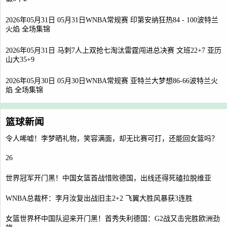
2026年05月31日 05月31日WNBA常规赛 印第安纳狂热84 - 100波特兰
火焰 全场集锦
2026年05月31日 马刺7人上双抢七淘汰雷霆闯进总决赛 文班22+7 亚历
山大35+9
2026年05月30日 05月30日WNBA常规赛 亚特兰大梦想86-66波特兰火
焰 全场集锦
篮球新闻
令人唏嘘！李梦晒礼物，笑容满面，却无比赛可打，还能回女篮吗？
26
世界冠军开门黑！中国女篮首战惜败德国，出线还得死磕拉脱维亚
WNBA总裁杯：李月汝复出战旧主2+2 飞翼大胜风暴获3连胜
女篮世界杯中国队迎来开门黑！首秀失利德国：G2战又击完胜欧洲劲