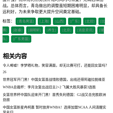
战。总体而言，青岛做出的调整虽短期困难明显，却具备长
远利好，为未来争取更大提升空间奠定基础。
标签：
[青岛男篮]
[上海]
[山西]
[广东]
[北控]
[比
赛]
[赵睿]
[胡明轩]
[养生]
[北京]
[消息资讯]
[球
队]
[广东男篮]
相关内容
令人唏嘘！李梦晒礼物，笑容满面，却无比赛可打，还能回女篮吗？
26
世界冠军开门黑！中国女篮首战惜败德国，出线还得死磕拉脱维亚
WNBA总裁杯：李月汝复出战旧主2+2 飞翼大胜风暴获3连胜
女篮世界杯中国队迎来开门黑！首秀失利德国：G2战又击完胜欧洲
劲旅
中国女篮新星冉柯嘉 暂时放弃WNBA！选择加盟NCAA 人间清醒实
至名归