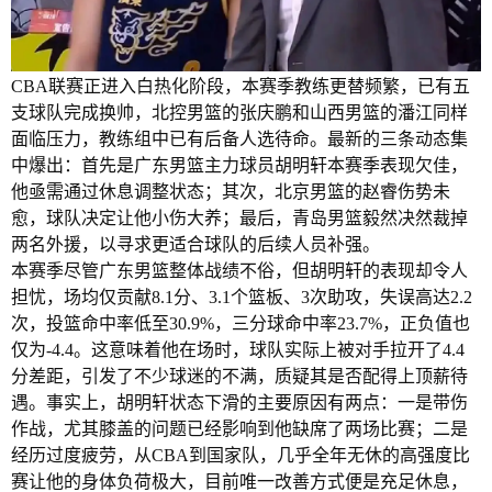
CBA联赛正进入白热化阶段，本赛季教练更替频繁，已有五
支球队完成换帅，北控男篮的张庆鹏和山西男篮的潘江同样
面临压力，教练组中已有后备人选待命。最新的三条动态集
中爆出：首先是广东男篮主力球员胡明轩本赛季表现欠佳，
他亟需通过休息调整状态；其次，北京男篮的赵睿伤势未
愈，球队决定让他小伤大养；最后，青岛男篮毅然决然裁掉
两名外援，以寻求更适合球队的后续人员补强。
本赛季尽管广东男篮整体战绩不俗，但胡明轩的表现却令人
担忧，场均仅贡献8.1分、3.1个篮板、3次助攻，失误高达2.2
次，投篮命中率低至30.9%，三分球命中率23.7%，正负值也
仅为-4.4。这意味着他在场时，球队实际上被对手拉开了4.4
分差距，引发了不少球迷的不满，质疑其是否配得上顶薪待
遇。事实上，胡明轩状态下滑的主要原因有两点：一是带伤
作战，尤其膝盖的问题已经影响到他缺席了两场比赛；二是
经历过度疲劳，从CBA到国家队，几乎全年无休的高强度比
赛让他的身体负荷极大，目前唯一改善方式便是充足休息，