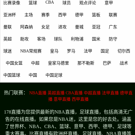
CBA
比赛录像
篮球
球员
观点评论
意甲
亚洲杯
主场
赛季
西甲
德甲
篮板
联赛
曼联
阿森纳
女足
进攻
曼城
亚冠
广东
英超
助攻
客场
球队
利物浦
国米
防守
球迷
NBA常规赛
皇马
罗马
法甲
国足
切尔西
中国女篮
中超
皇家马德里
那不勒斯
巴萨
战术
中国篮球
中国
中国足球
热门联赛：
NBA直播
英超直播
CBA直播
中超直播
法甲直播
德甲直
播
意甲直播
西甲直播
178直播为您提供最新的NBA直播，足球直播，包括高清无广
告的在线直播。如果您是NBA迷，这里是您的好去处。涵盖
了世界杯、NBA、CBA、篮球、意甲、西甲、德甲、足球等
重大赛事。比赛直播有欧洲杯直播、足球直播、NBA直播等