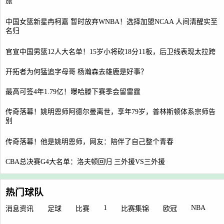
旅
中国女篮新星冉柯嘉 暂时放弃WNBA！选择加盟NCAA 人间清醒实至
名归
官宣中国男篮12人大名单！15岁小将砍18分11板，后卫线表现太拉跨
开拓者为何猛追字母哥 杨瀚森去雄鹿是好事？
最高可签4年1.79亿！曝哈滕下赛季会留雷霆
传奇落幕！姚明恩师阿德尔曼离世，享年79岁，普林斯顿体系宗师告
别
传奇落幕！他是姚明恩师，网友：陪伴了自己整个青春
CBA总决赛G4大名单：洛夫顿回归 三外援VS三外援
热门球队
1
NBA
消息资讯
足球
比赛
比赛集锦
欧冠