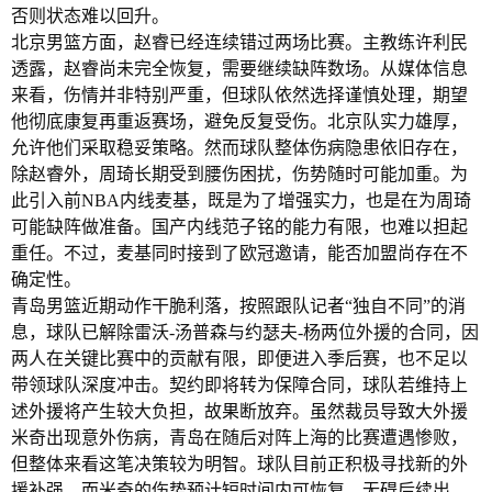
否则状态难以回升。
北京男篮方面，赵睿已经连续错过两场比赛。主教练许利民
透露，赵睿尚未完全恢复，需要继续缺阵数场。从媒体信息
来看，伤情并非特别严重，但球队依然选择谨慎处理，期望
他彻底康复再重返赛场，避免反复受伤。北京队实力雄厚，
允许他们采取稳妥策略。然而球队整体伤病隐患依旧存在，
除赵睿外，周琦长期受到腰伤困扰，伤势随时可能加重。为
此引入前NBA内线麦基，既是为了增强实力，也是在为周琦
可能缺阵做准备。国产内线范子铭的能力有限，也难以担起
重任。不过，麦基同时接到了欧冠邀请，能否加盟尚存在不
确定性。
青岛男篮近期动作干脆利落，按照跟队记者“独自不同”的消
息，球队已解除雷沃-汤普森与约瑟夫-杨两位外援的合同，因
两人在关键比赛中的贡献有限，即便进入季后赛，也不足以
带领球队深度冲击。契约即将转为保障合同，球队若维持上
述外援将产生较大负担，故果断放弃。虽然裁员导致大外援
米奇出现意外伤病，青岛在随后对阵上海的比赛遭遇惨败，
但整体来看这笔决策较为明智。球队目前正积极寻找新的外
援补强，而米奇的伤势预计短时间内可恢复，无碍后续出