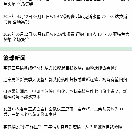
兰火焰 全场集锦
2026年06月12日 06月12日WNBA常规赛 菲尼克斯水星 70 - 85 达拉斯
飞翼 全场集锦
2026年06月12日 06月12日WNBA常规赛 纽约自由人 104 - 90 亚特兰大
梦想 全场集锦
篮球新闻
李梦三年情断终释然！从舆论漩涡自我救赎，巅峰还能否再见？
辽宁男篮新赛季大调整！郭艾伦落叶归根或重返辽篮，杨鸣有望回归
CBA最新消息！中国男篮停止归化，怀特塞德事件七月份出说明，新
疆续约阿不都沙拉木
女篮15人名单正式官宣！全队仅王思雨一名老将，其余队员均为00
后，三朝元老张茹无缘国家队
李梦摆脱“小三标签”！三年情断官宣新恋情，从舆论漩涡自我救赎