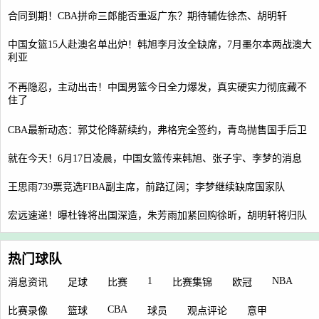
合同到期！CBA拼命三郎能否重返广东？期待辅佐徐杰、胡明轩
中国女篮15人赴澳名单出炉！韩旭李月汝全缺席，7月墨尔本两战澳大
利亚
不再隐忍，主动出击！中国男篮今日全力爆发，真实硬实力彻底藏不
住了
CBA最新动态：郭艾伦降薪续约，弗格完全签约，青岛抛售国手后卫
就在今天！6月17日凌晨，中国女篮传来韩旭、张子宇、李梦的消息
王思雨739票竞选FIBA副主席，前路辽阔；李梦继续缺席国家队
宏远速递！曝杜锋将出国深造，朱芳雨加紧回购徐昕，胡明轩将归队
热门球队
1
NBA
消息资讯
足球
比赛
比赛集锦
欧冠
CBA
比赛录像
篮球
球员
观点评论
意甲