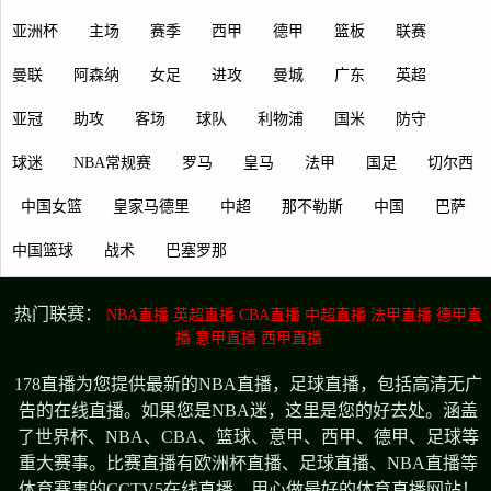
亚洲杯
主场
赛季
西甲
德甲
篮板
联赛
曼联
阿森纳
女足
进攻
曼城
广东
英超
亚冠
助攻
客场
球队
利物浦
国米
防守
球迷
NBA常规赛
罗马
皇马
法甲
国足
切尔西
中国女篮
皇家马德里
中超
那不勒斯
中国
巴萨
中国篮球
战术
巴塞罗那
热门联赛：
NBA直播
英超直播
CBA直播
中超直播
法甲直播
德甲直
播
意甲直播
西甲直播
178直播为您提供最新的NBA直播，足球直播，包括高清无广
告的在线直播。如果您是NBA迷，这里是您的好去处。涵盖
了世界杯、NBA、CBA、篮球、意甲、西甲、德甲、足球等
重大赛事。比赛直播有欧洲杯直播、足球直播、NBA直播等
体育赛事的CCTV5在线直播。用心做最好的体育直播网站！