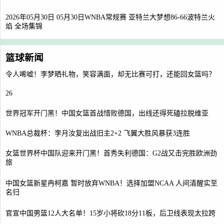
2026年05月30日 05月30日WNBA常规赛 亚特兰大梦想86-66波特兰火
焰 全场集锦
篮球新闻
令人唏嘘！李梦晒礼物，笑容满面，却无比赛可打，还能回女篮吗？
26
世界冠军开门黑！中国女篮首战惜败德国，出线还得死磕拉脱维亚
WNBA总裁杯：李月汝复出战旧主2+2 飞翼大胜风暴获3连胜
女篮世界杯中国队迎来开门黑！首秀失利德国：G2战又击完胜欧洲劲
旅
中国女篮新星冉柯嘉 暂时放弃WNBA！选择加盟NCAA 人间清醒实至
名归
官宣中国男篮12人大名单！15岁小将砍18分11板，后卫线表现太拉跨