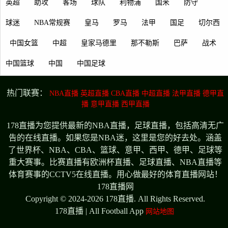
英超
助攻
客场
球队
利物浦
国米
防守
球迷
NBA常规赛
皇马
罗马
法甲
国足
切尔西
中国女篮
中超
皇家马德里
那不勒斯
巴萨
战术
中国篮球
中国
中国足球
热门联赛：
NBA直播
英超直播
CBA直播
中超直播
法甲直播
德甲直
播
意甲直播
西甲直播
178直播为您提供最新的NBA直播，足球直播，包括高清无广
告的在线直播。如果您是NBA迷，这里是您的好去处。涵盖
了世界杯、NBA、CBA、篮球、意甲、西甲、德甲、足球等
重大赛事。比赛直播有欧洲杯直播、足球直播、NBA直播等
体育赛事的CCTV5在线直播。用心做最好的体育直播网站！
178直播网
Copyright © 2024-2026 178直播. All Rights Reserved.
178直播 | All Football App
网站地图