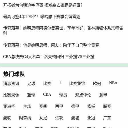
开拓者为何猛追字母哥 杨瀚森去雄鹿是好事？
最高可签4年1.79亿！曝哈滕下赛季会留雷霆
传奇落幕！姚明恩师阿德尔曼离世，享年79岁，普林斯顿体系宗师告
别
传奇落幕！他是姚明恩师，网友：陪伴了自己整个青春
CBA总决赛G4大名单：洛夫顿回归 三外援VS三外援
热门球队
1
NBA
消息资讯
足球
比赛
比赛集锦
欧冠
CBA
比赛录像
篮球
球员
观点评论
意甲
亚洲杯
主场
赛季
西甲
德甲
篮板
联赛
曼联
阿森纳
女足
进攻
曼城
亚冠
广东