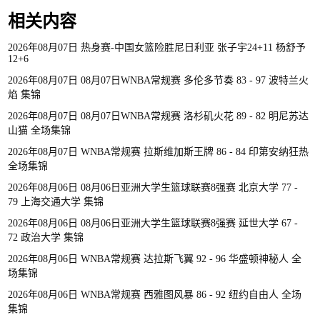
相关内容
2026年08月07日 热身赛-中国女篮险胜尼日利亚 张子宇24+11 杨舒予
12+6
2026年08月07日 08月07日WNBA常规赛 多伦多节奏 83 - 97 波特兰火
焰 集锦
2026年08月07日 08月07日WNBA常规赛 洛杉矶火花 89 - 82 明尼苏达
山猫 全场集锦
2026年08月07日 WNBA常规赛 拉斯维加斯王牌 86 - 84 印第安纳狂热
全场集锦
2026年08月06日 08月06日亚洲大学生篮球联赛8强赛 北京大学 77 -
79 上海交通大学 集锦
2026年08月06日 08月06日亚洲大学生篮球联赛8强赛 延世大学 67 -
72 政治大学 集锦
2026年08月06日 WNBA常规赛 达拉斯飞翼 92 - 96 华盛顿神秘人 全
场集锦
2026年08月06日 WNBA常规赛 西雅图风暴 86 - 92 纽约自由人 全场
集锦