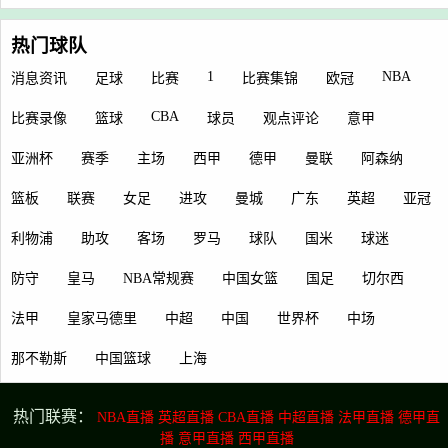
热门球队
1
NBA
消息资讯
足球
比赛
比赛集锦
欧冠
CBA
比赛录像
篮球
球员
观点评论
意甲
亚洲杯
赛季
主场
西甲
德甲
曼联
阿森纳
篮板
联赛
女足
进攻
曼城
广东
英超
亚冠
利物浦
助攻
客场
罗马
球队
国米
球迷
防守
皇马
NBA常规赛
中国女篮
国足
切尔西
法甲
皇家马德里
中超
中国
世界杯
中场
那不勒斯
中国篮球
上海
热门联赛：
NBA直播
英超直播
CBA直播
中超直播
法甲直播
德甲直
播
意甲直播
西甲直播