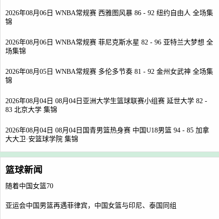
2026年08月06日 WNBA常规赛 西雅图风暴 86 - 92 纽约自由人 全场集
锦
2026年08月06日 WNBA常规赛 菲尼克斯水星 82 - 96 亚特兰大梦想 全
场集锦
2026年08月05日 WNBA常规赛 多伦多节奏 81 - 92 金州女武神 全场集
锦
2026年08月04日 08月04日亚洲大学生篮球联赛小组赛 延世大学 82 -
83 北京大学 集锦
2026年08月04日 08月04日国青男篮热身赛 中国U18男篮 94 - 85 加拿
大大卫·安篮球学院 集锦
篮球新闻
随着中国女篮70
亚运会中国男篮再遇菲律宾，中国女篮与印尼、泰国同组