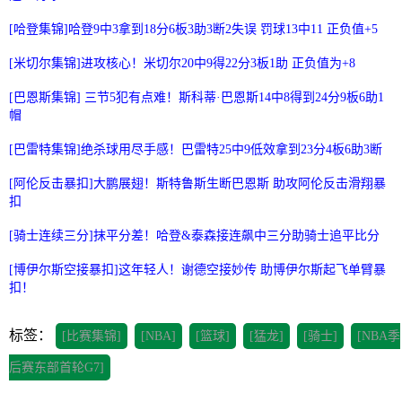
[哈登集锦]哈登9中3拿到18分6板3助3断2失误 罚球13中11 正负值+5
[米切尔集锦]进攻核心！米切尔20中9得22分3板1助 正负值为+8
[巴恩斯集锦] 三节5犯有点难！斯科蒂·巴恩斯14中8得到24分9板6助1
帽
[巴雷特集锦]绝杀球用尽手感！巴雷特25中9低效拿到23分4板6助3断
[阿伦反击暴扣]大鹏展翅！斯特鲁斯生断巴恩斯 助攻阿伦反击滑翔暴
扣
[骑士连续三分]抹平分差！哈登&泰森接连飙中三分助骑士追平比分
[博伊尔斯空接暴扣]这年轻人！谢德空接妙传 助博伊尔斯起飞单臂暴
扣！
标签：
[比赛集锦]
[NBA]
[篮球]
[猛龙]
[骑士]
[NBA季
后赛东部首轮G7]