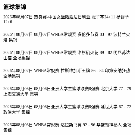
篮球集锦
2026年08月07日 热身赛-中国女篮险胜尼日利亚 张子宇24+11 杨舒予
12+6
2026年08月07日 08月07日WNBA常规赛 多伦多节奏 83 - 97 波特兰火
焰 集锦
2026年08月07日 08月07日WNBA常规赛 洛杉矶火花 89 - 82 明尼苏达
山猫 全场集锦
2026年08月07日 WNBA常规赛 拉斯维加斯王牌 86 - 84 印第安纳狂热
全场集锦
2026年08月06日 08月06日亚洲大学生篮球联赛8强赛 北京大学 77 - 79
上海交通大学 集锦
2026年08月06日 08月06日亚洲大学生篮球联赛8强赛 延世大学 67 - 72
政治大学 集锦
2026年08月06日 WNBA常规赛 达拉斯飞翼 92 - 96 华盛顿神秘人 全场
集锦