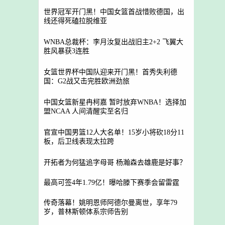
世界冠军开门黑！中国女篮首战惜败德国，出
线还得死磕拉脱维亚
WNBA总裁杯：李月汝复出战旧主2+2 飞翼大
胜风暴获3连胜
女篮世界杯中国队迎来开门黑！首秀失利德
国：G2战又击完胜欧洲劲旅
中国女篮新星冉柯嘉 暂时放弃WNBA！选择加
盟NCAA 人间清醒实至名归
官宣中国男篮12人大名单！15岁小将砍18分11
板，后卫线表现太拉跨
开拓者为何猛追字母哥 杨瀚森去雄鹿是好事？
最高可签4年1.79亿！曝哈滕下赛季会留雷霆
传奇落幕！姚明恩师阿德尔曼离世，享年79
岁，普林斯顿体系宗师告别