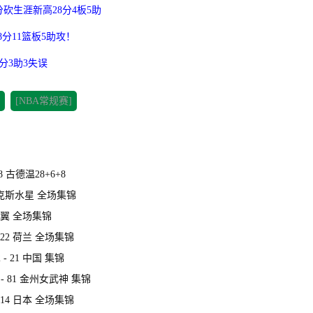
砍生涯新高28分4板5助
8分11篮板5助攻！
分3助3失误
[NBA常规赛]
 古德温28+6+8
菲尼克斯水星 全场集锦
斯飞翼 全场集锦
 22 荷兰 全场集锦
- 21 中国 集锦
 - 81 金州女武神 集锦
 14 日本 全场集锦