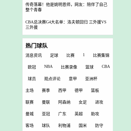
传奇落幕！他是姚明恩师，网友：陪伴了自己
整个青春
CBA总决赛G4大名单：洛夫顿回归 三外援VS
三外援
热门球队
1
消息资讯
足球
比赛
比赛集锦
NBA
CBA
欧冠
比赛录像
篮球
球员
观点评论
意甲
亚洲杯
主场
赛季
西甲
德甲
篮板
联赛
曼联
阿森纳
女足
进攻
曼城
亚冠
广东
英超
助攻
客场
球队
利物浦
国米
防守