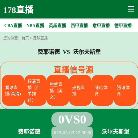
☰
178直播
CBA直播
NBA直播
英超直播
西甲直播
意甲直播
德甲直播
您的位置：
首页
>
足球直播
费耶诺德 VS 沃尔夫斯堡
直播信号源
超清直
熊熊直
看球直
播（红
央视直
咪咕体
腾讯体
播（美
播(高清)
单推
播
育
育
女）
荐）
0
VS
0
费耶诺德
沃尔夫斯堡
2025-08-02 22:30:00