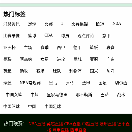
热门标签
1
NBA
消息资讯
足球
比赛
比赛集锦
欧冠
CBA
比赛录像
篮球
球员
观点评论
意甲
亚洲杯
主场
赛季
西甲
德甲
篮板
联赛
曼联
阿森纳
女足
进攻
曼城
亚冠
广东
英超
助攻
客场
球队
利物浦
国米
防守
球迷
NBA常规赛
皇马
罗马
法甲
国足
切尔西
中国女篮
中超
皇家马德里
那不勒斯
巴萨
战术
中国篮球
中国
中国足球
热门联赛：
NBA直播
英超直播
CBA直播
中超直播
法甲直播
德甲直
播
意甲直播
西甲直播