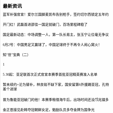
最新资讯
蓝军补强官宣！爱尔兰国脚麦凯布告别枪手，签约切尔西锁定五年约
开门红！武磊首进邵佳一国足就破门，百场里程碑稳了
国足最新动态：中场调整一人，第一队长易主，张玉宁让位毫无争议
6月2号：中国男足又赢球了，中国足球终于不再令人闹心窝火！
知“世”宝典（二）
1
5.30起：亚足联首次正式官宣本赛季首批亚冠精英赛准入名单
暂未续约+沦为替补，林良铭不缺下家，国安留第6外援踢亚冠，孔特
差个进球
曾为鲁能亚冠破门的他！本赛季租借海牛后，出场时间还没邝兆镭多
金正恩接见赴韩夺冠朝鲜女足，勉励队员多夺金牌为国争光