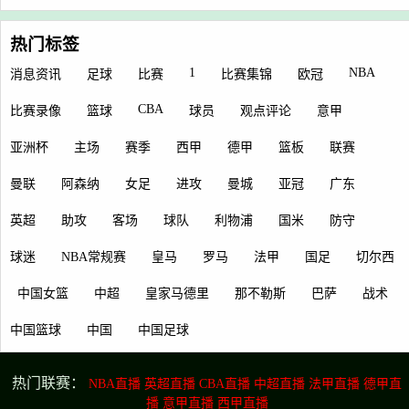
热门标签
1
NBA
消息资讯
足球
比赛
比赛集锦
欧冠
CBA
比赛录像
篮球
球员
观点评论
意甲
亚洲杯
主场
赛季
西甲
德甲
篮板
联赛
曼联
阿森纳
女足
进攻
曼城
亚冠
广东
英超
助攻
客场
球队
利物浦
国米
防守
球迷
NBA常规赛
皇马
罗马
法甲
国足
切尔西
中国女篮
中超
皇家马德里
那不勒斯
巴萨
战术
中国篮球
中国
中国足球
热门联赛：
NBA直播
英超直播
CBA直播
中超直播
法甲直播
德甲直
播
意甲直播
西甲直播