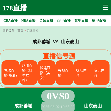
☰
178直播
CBA直播
NBA直播
英超直播
西甲直播
意甲直播
德甲直播
您的位置：
首页
>
足球直播
成都蓉城 VS 山东泰山
直播信号源
超清直
熊熊直
看球直
播（红
央视直
咪咕体
腾讯体
播（美
播(高清)
单推
播
育
育
女）
荐）
0
VS
0
成都蓉城
山东泰山
2025-08-02 19:35:00