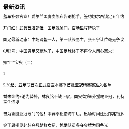
最新资讯
蓝军补强官宣！爱尔兰国脚麦凯布告别枪手，签约切尔西锁定五年约
开门红！武磊首进邵佳一国足就破门，百场里程碑稳了
国足最新动态：中场调整一人，第一队长易主，张玉宁让位毫无争议
6月2号：中国男足又赢球了，中国足球终于不再令人闹心窝火！
知“世”宝典（二）
1
5.30起：亚足联首次正式官宣本赛季首批亚冠精英赛准入名单
暂未续约+沦为替补，林良铭不缺下家，国安留第6外援踢亚冠，孔特
差个进球
曾为鲁能亚冠破门的他！本赛季租借海牛后，出场时间还没邝兆镭多
金正恩接见赴韩夺冠朝鲜女足，勉励队员多夺金牌为国争光