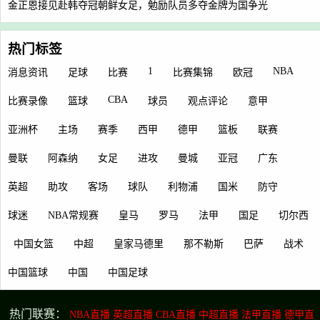
金正恩接见赴韩夺冠朝鲜女足，勉励队员多夺金牌为国争光
热门标签
1
NBA
消息资讯
足球
比赛
比赛集锦
欧冠
CBA
比赛录像
篮球
球员
观点评论
意甲
亚洲杯
主场
赛季
西甲
德甲
篮板
联赛
曼联
阿森纳
女足
进攻
曼城
亚冠
广东
英超
助攻
客场
球队
利物浦
国米
防守
球迷
NBA常规赛
皇马
罗马
法甲
国足
切尔西
中国女篮
中超
皇家马德里
那不勒斯
巴萨
战术
中国篮球
中国
中国足球
热门联赛：
NBA直播
英超直播
CBA直播
中超直播
法甲直播
德甲直