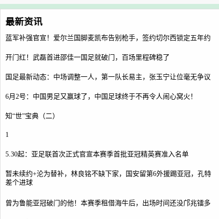
最新资讯
蓝军补强官宣！爱尔兰国脚麦凯布告别枪手，签约切尔西锁定五年约
开门红！武磊首进邵佳一国足就破门，百场里程碑稳了
国足最新动态：中场调整一人，第一队长易主，张玉宁让位毫无争议
6月2号：中国男足又赢球了，中国足球终于不再令人闹心窝火！
知“世”宝典（二）
1
5.30起：亚足联首次正式官宣本赛季首批亚冠精英赛准入名单
暂未续约+沦为替补，林良铭不缺下家，国安留第6外援踢亚冠，孔特
差个进球
曾为鲁能亚冠破门的他！本赛季租借海牛后，出场时间还没邝兆镭多