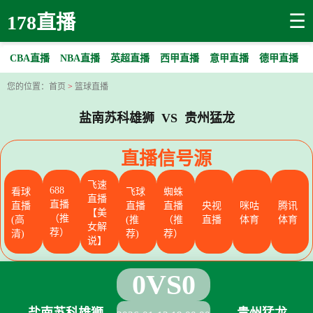
☰
178直播
CBA直播
NBA直播
英超直播
西甲直播
意甲直播
德甲直播
您的位置：
首页
>
篮球直播
盐南苏科雄狮 VS 贵州猛龙
直播信号源
飞速
688
看球
飞球
蜘蛛
直播
直播
直播
直播
直播
央视
咪咕
腾讯
【美
（推
(高
(推
（推
直播
体育
体育
女解
荐）
清)
荐)
荐）
说】
0
VS
0